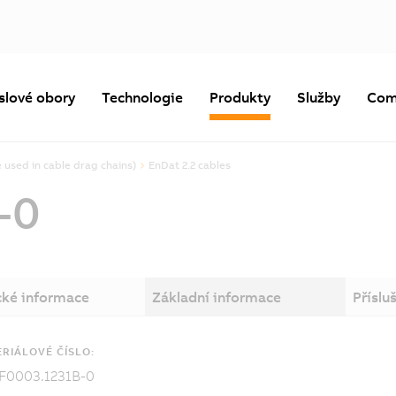
slové obory
Technologie
Produkty
Služby
Com
 used in cable drag chains)
EnDat 2.2 cables
-0
cké informace
Základní informace
Příslu
RIÁLOVÉ ČÍSLO:
F0003.1231B-0