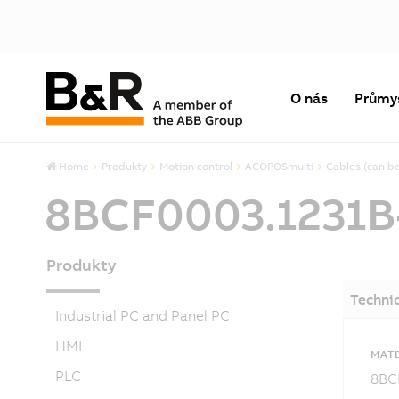
O nás
Průmy
Home
Produkty
Motion control
ACOPOSmulti
Cables (can be
8BCF0003.1231B
Produkty
Techni
Industrial PC and Panel PC
HMI
MATE
PLC
8BC