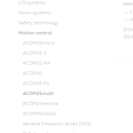
I/O systémy
POPI
C
Vision systems
O
Safety technology
EnDa
Motion control
DSUB
ACOPOSmicro
ACOPOS X
ACOPOS M4
ACOPOS
ACOPOS P3
ACOPOSmulti
ACOPOSremote
ACOPOSmotor
Variable frequency drives (VFD)