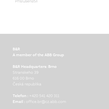
Příslušenství
B&R
A member of the ABB Group
B&R Headquarters: Brno
Stranskeho 39
616 00 Brno
Česká republika
Telefon :
+420 541 420 311
Email :
office.br
@
cz.abb.com