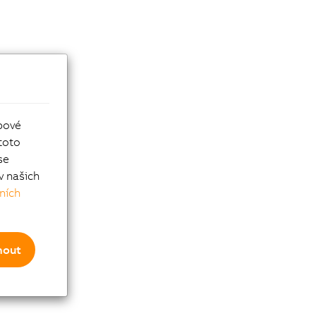
bové
toto
se
v našich
ních
mout