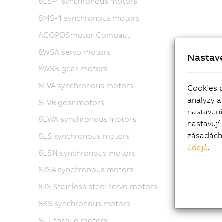
8LS-4 synchronous motors
8MS-4 synchronous motors
ACOPOSmotor Compact
8WSA servo motors
Nastav
8WSB gear motors
8LVA synchronous motors
Cookies 
analýzy a
8LVB gear motors
nastaven
8LWA synchronous motors
nastavují
zásadách 
8LS synchronous motors
údajů
.
8LSN synchronous motors
8JSA synchronous motors
8JS Stainless steel servo motors
8KS synchronous motors
8LT torque motors