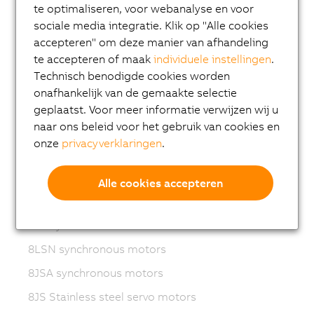
te optimaliseren, voor webanalyse en voor
Variable frequency drives (VFD)
sociale media integratie. Klik op "Alle cookies
8LS-4 synchronous motors
accepteren" om deze manier van afhandeling
8MS-4 synchronous motors
te accepteren of maak
individuele instellingen
.
Technisch benodigde cookies worden
ACOPOSmotor Compact
onafhankelijk van de gemaakte selectie
8WSA servo motors
geplaatst. Voor meer informatie verwijzen wij u
naar ons beleid voor het gebruik van cookies en
8WSB gear motors
onze
privacyverklaringen
.
8LVA synchronous motors
8LVB gear motors
Alle cookies accepteren
8LWA synchronous motors
8LS synchronous motors
8LSN synchronous motors
8JSA synchronous motors
8JS Stainless steel servo motors