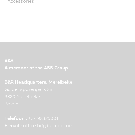
Accessories
B&R
A member of the ABB Group
B&R Headquarters: Merelbeke
Guldensporenpark 28
9820 Merelbeke
België
Telefoon :
+32 92325001
E-mail :
office.br
@
be.abb.com