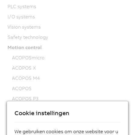
PLC systems
I/O systems
Vision systems
Safety technology
Motion control
ACOPOSmicro
ACOPOS X
ACOPOS M4
ACOPOS
ACOPOS P3
ACOPOSmulti
Cookie instellingen
ACOPOSremote
ACOPOSmotor
We gebruiken cookies om onze website voor u