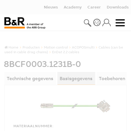
Nieuws
Academy
Career
Downloads
Home
Producten
Motion control
ACOPOSmulti
Cables (can be
used in cable drag chains)
EnDat 2.2 cables
8BCF0003.1231B-0
Technische gegevens
Basisgegevens
Toebehoren
MATERIAALNUMMER: