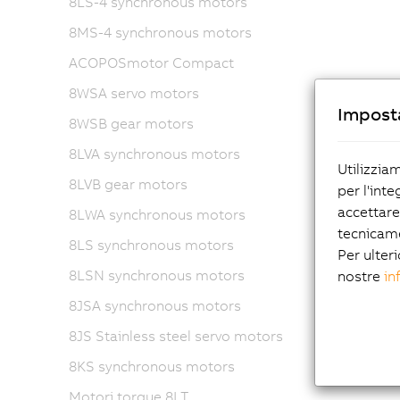
8LS-4 synchronous motors
8MS-4 synchronous motors
ACOPOSmotor Compact
8WSA servo motors
Imposta
8WSB gear motors
8LVA synchronous motors
Utilizzia
8LVB gear motors
per l'inte
accettare
8LWA synchronous motors
tecnicam
8LS synchronous motors
Per ulteri
8LSN synchronous motors
nostre
in
8JSA synchronous motors
8JS Stainless steel servo motors
8KS synchronous motors
Motori torque 8LT