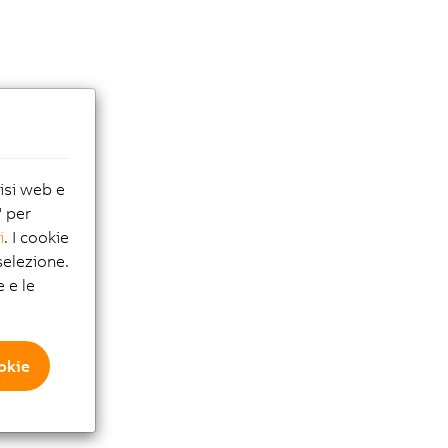
lisi web e
" per
i
. I cookie
elezione.
e e le
ookie