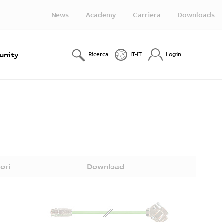
News
Academy
Carriera
Downloads
nity
Ricerca
IT-IT
Login
ori
Download