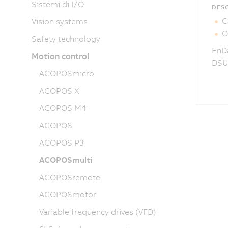
Sistemi di I/O
DESC
C
Vision systems
O
Safety technology
EnDa
Motion control
DSUB
ACOPOSmicro
ACOPOS X
ACOPOS M4
ACOPOS
ACOPOS P3
ACOPOSmulti
ACOPOSremote
ACOPOSmotor
Variable frequency drives (VFD)