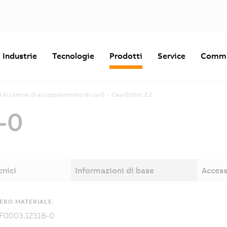
Industrie
Tecnologie
Prodotti
Service
Commu
ili in catene di accoppiamento di cavi)
Cavi EnDat 2.2
-0
cnici
Informazioni di base
Access
ERO MATERIALE:
F0003.1231B-0