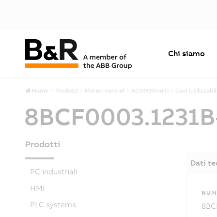
Chi siamo
Home
Prodotti
Motion control
ACOPOSmulti
Cavi (utilizzab
8BCF0003.1231B
Prodotti
Dati te
PC industriali
HMI
NUM
PLC systems
8BC