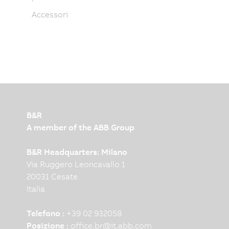
Accessori
B&R
A member of the ABB Group
B&R Headquarters: Milano
Via Ruggero Leoncavallo 1
20031 Cesate
Italia
Telefono :
+39 02 932058
Posizione :
office.br
@
it.abb.com