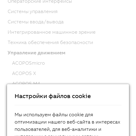
Операторские интерфейсы
Системы управления
Системы ввода/вывода
Интегрированное машинное зрение
Техника обеспечения безопасности
Управление движением
ACOPOSmicro
ACOPOS X
ACOPOS M4
ACOPOS
Настройки файлов cookie
ACOPOS P3
ACOPOSmulti
Мы используем файлы cookie для
оптимизации нашего веб-сайта в интересах
ACOPOSremote
пользователей, для веб-аналитики и
ACOPOSmotor