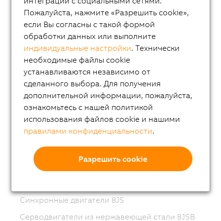
интеграции с социальными сетями.
Пожалуйста, нажмите «Разрешить cookie»,
Variable frequency drives (VFD)
если Вы согласны с такой формой
8LS-4 synchronous motors
обработки данных или выполните
индивидуальные настройки
. Технически
8MS-4 synchronous motors
необходимые файлы cookie
ACOPOSmotor Compact
устанавливаются независимо от
Серводвигатели 8WSA
сделанного выбора. Для получения
дополнительной информации, пожалуйста,
8WSB gear motors
ознакомьтесь с нашей политикой
Компактные двигатели 8LV
использования файлов cookie и нашими
правилами конфиденциальности
.
Мотор-редуктора 8LVB
Синхронные двигатели 8LWA
Разрешить cookie
Синхронные двигатели 8LS
Синхронные двигатели 8LSN
Синхронные двигатели 8JS
Серводвигатели из нержавеющей стали 8JSB