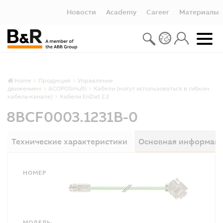
Новости
Academy
Career
Материалы
Home
Продукция
Управление
движением
ACOPOSmulti
Кабели (могут использоваться в гибком
кабель-канале)
Кабели EnDat 2.2
8BCF0003.1231B-0
Технические характеристики
Основная информац
НОМЕР
МОДЕЛЬ: