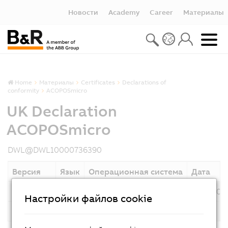
Новости
Academy
Career
Материалы
Home
Материалы
Certificates
Declarations of
conformity
ACOPOSmicro
UK Declaration
ACOPOSmicro
DWL@DWL10000736390
Версия
Язык
Операционная система
Дата
2022-09
*
12.09.202
Настройки файлов cookie
Описание
UK Declaration ACOPOSmicro