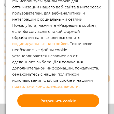
Мы используем файлы cookie для
Связанные продукты
оптимизации нашего веб-сайта в интересах
пользователей, для веб-аналитики и
80PS080X3.10-01
80SD100XD.C011-01
интеграции с социальными сетями.
80SD100XD.C033-01
80SD100XD.C044-01
Пожалуйста, нажмите «Разрешить cookie»,
80SD100XD.C04X-13
80SD100XD.C0XX-01
если Вы согласны с такой формой
80SD100XD.W044-01
80SD100XD.W0XX-01
обработки данных или выполните
80SD100XS.C04X-01
80SD100XS.C04X-13
индивидуальные настройки
. Технически
80SD100XS.C0XX-01
80VD100PD.C000-01
необходимые файлы cookie
80VD100PD.C000-14
80VD100PD.C022-01
устанавливаются независимо от
80VD100PD.C022-14
80VD100PD.C033-01
сделанного выбора. Для получения
80VD100PD.C088-01
80VD100PD.C144-01
дополнительной информации, пожалуйста,
ознакомьтесь с нашей политикой
Еще
использования файлов cookie и нашими
правилами конфиденциальности
.
Вернутся к списку
Разрешить cookie