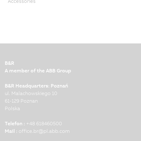
Accessories
B&R
A member of the ABB Group
B&R Headquarters: Poznań
ul. Malachowskiego 10
61-129 Poznan
Polska
Telefon :
+48 618460500
Mail :
office.br
@
pl.abb.com