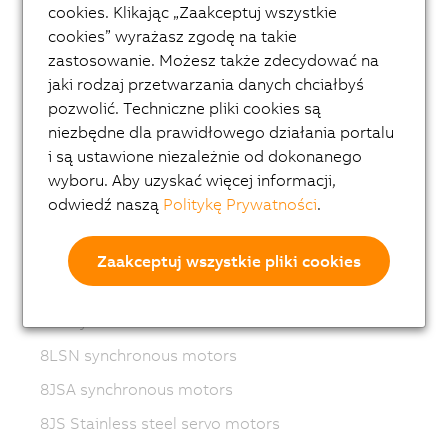
cookies. Klikając „Zaakceptuj wszystkie
Variable frequency drives (VFD)
cookies” wyrażasz zgodę na takie
8LS-4 synchronous motors
zastosowanie. Możesz także zdecydować na
8MS-4 synchronous motors
jaki rodzaj przetwarzania danych chciałbyś
pozwolić. Techniczne pliki cookies są
ACOPOSmotor Compact
niezbędne dla prawidłowego działania portalu
8WSA servo motors
i są ustawione niezależnie od dokonanego
wyboru. Aby uzyskać więcej informacji,
8WSB gear motors
odwiedź naszą
Politykę Prywatności
.
8LVA synchronous motors
8LVB gear motors
Zaakceptuj wszystkie pliki cookies
8LWA synchronous motors
8LS synchronous motors
8LSN synchronous motors
8JSA synchronous motors
8JS Stainless steel servo motors