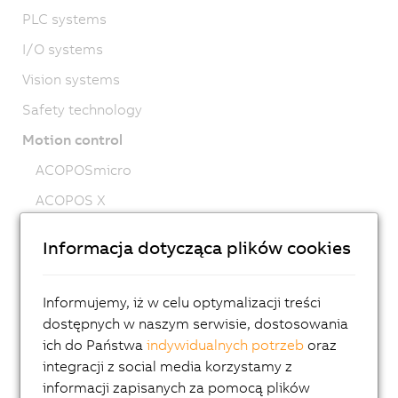
PLC systems
I/O systems
Vision systems
Safety technology
Motion control
ACOPOSmicro
ACOPOS X
ACOPOS M4
Informacja dotycząca plików cookies
ACOPOS
ACOPOS P3
Informujemy, iż w celu optymalizacji treści
ACOPOSmulti
dostępnych w naszym serwisie, dostosowania
ich do Państwa
indywidualnych potrzeb
oraz
ACOPOSremote
integracji z social media korzystamy z
ACOPOSmotor
informacji zapisanych za pomocą plików