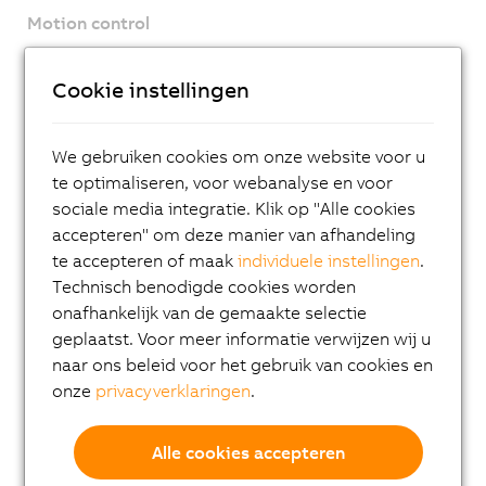
Motion control
ACOPOSmicro
Cookie instellingen
ACOPOS X
ACOPOS M4
We gebruiken cookies om onze website voor u
ACOPOS
te optimaliseren, voor webanalyse en voor
ACOPOS P3
sociale media integratie. Klik op "Alle cookies
accepteren" om deze manier van afhandeling
ACOPOSmulti
te accepteren of maak
individuele instellingen
.
ACOPOSremote
Technisch benodigde cookies worden
onafhankelijk van de gemaakte selectie
ACOPOSmotor
geplaatst. Voor meer informatie verwijzen wij u
Variable frequency drives (VFD)
naar ons beleid voor het gebruik van cookies en
onze
privacyverklaringen
.
8LS-4 synchronous motors
8MS-4 synchronous motors
Alle cookies accepteren
ACOPOSmotor Compact