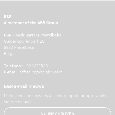
B&R
A member of the ABB Group
B&R Headquarters: Merelbeke
Guldensporenpark 28
9820 Merelbeke
België
Telefoon :
+32 92325001
E-mail :
office.br
@
be.abb.com
B&R e-mail nieuws
Meld je nu aan en wees als eerste op de hoogte van het
laatste nieuws.
NU INSCHRIJVEN