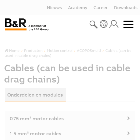
Nieuws
Academy
Career
Downloads
Home
Producten
Motion control
ACOPOSmulti
Cables (can be
used in cable drag chains)
Cables (can be used in cable
drag chains)
Onderdelen en modules
0.75 mm² motor cables
1.5 mm² motor cables