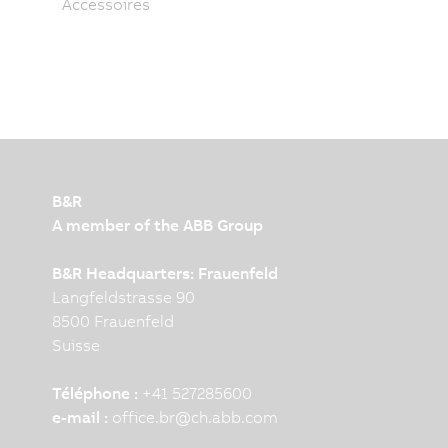
Accessoires
B&R
A member of the ABB Group
B&R Headquarters: Frauenfeld
Langfeldstrasse 90
8500 Frauenfeld
Suisse
Téléphone :
+41 527285600
e-mail :
office.br
@
ch.abb.com