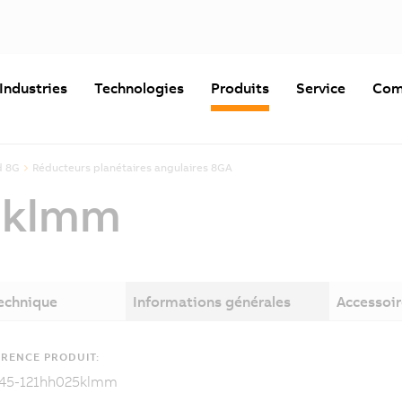
Industries
Technologies
Produits
Service
Com
d 8G
Réducteurs planétaires angulaires 8GA
5klmm
technique
Informations générales
Accessoir
RENCE PRODUIT:
45-121hh025klmm