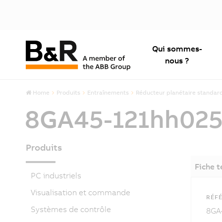
Qui sommes-
nous ?
Home
Produits
Entraînements
Réducteur planétaire standar
8GA45-121hh02
Produits
Fiche 
PC industriels
Visualisation et commande
RÉFÉ
Systèmes de contrôle
8GA