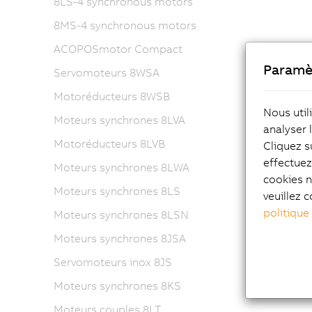
8LS-4 synchronous motors
8MS-4 synchronous motors
ACOPOSmotor Compact
Paramè
Servomoteurs 8WSA
Motoréducteurs 8WSB
Nous util
Moteurs synchrones 8LVA
analyser 
Motoréducteurs 8LVB
Cliquez s
effectue
Moteurs synchrones 8LWA
cookies n
Moteurs synchrones 8LS
veuillez c
politique
Moteurs synchrones 8LSN
Moteurs synchrones 8JSA
Servomoteurs inox 8JS
Moteurs synchrones 8KS
Moteurs couples 8LT