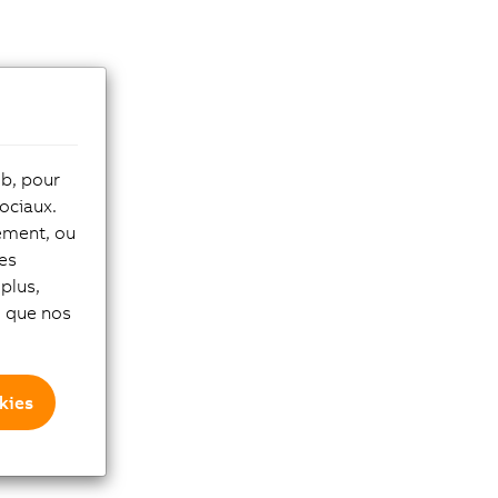
eb, pour
ociaux.
tement, ou
les
plus,
si que nos
kies