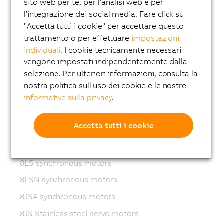
sito web per te, per l'analisi web e per
Variable frequency drives (VFD)
l'integrazione dei social media. Fare click su
"Accetta tutti i cookie" per accettare questo
8LS-4 synchronous motors
trattamento o per effettuare
impostazioni
8MS-4 synchronous motors
individuali
. I cookie tecnicamente necessari
vengono impostati indipendentemente dalla
ACOPOSmotor Compact
selezione. Per ulteriori informazioni, consulta la
8WSA servo motors
nostra politica sull'uso dei cookie e le nostre
8WSB gear motors
informative sulla privacy
.
8LVA synchronous motors
Accetta tutti i cookie
8LVB gear motors
8LWA synchronous motors
8LS synchronous motors
8LSN synchronous motors
8JSA synchronous motors
8JS Stainless steel servo motors