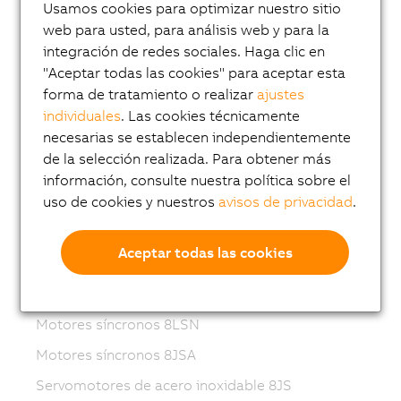
Usamos cookies para optimizar nuestro sitio
Variable frequency drives (VFD)
web para usted, para análisis web y para la
8LS-4 synchronous motors
integración de redes sociales. Haga clic en
"Aceptar todas las cookies" para aceptar esta
8MS-4 synchronous motors
forma de tratamiento o realizar
ajustes
ACOPOSmotor Compact
individuales
. Las cookies técnicamente
necesarias se establecen independientemente
Servomotores 8WSA
de la selección realizada. Para obtener más
Motores reductores 8WSB
información, consulte nuestra política sobre el
uso de cookies y nuestros
avisos de privacidad
.
Motores síncronos 8LVA
Motores reductores 8LVB
Aceptar todas las cookies
Motores síncronos 8LWA
Motores síncronos 8LS...-3
Motores síncronos 8LSN
Motores síncronos 8JSA
Servomotores de acero inoxidable 8JS