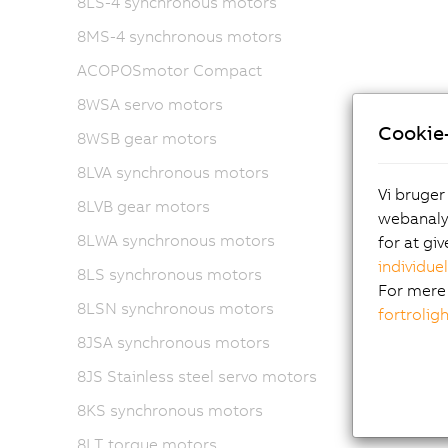
8LS-4 synchronous motors
8MS-4 synchronous motors
ACOPOSmotor Compact
8WSA servo motors
Cookie-
8WSB gear motors
8LVA synchronous motors
Vi bruger
8LVB gear motors
webanalys
8LWA synchronous motors
for at gi
individuel
8LS synchronous motors
For mere 
8LSN synchronous motors
fortrolig
8JSA synchronous motors
8JS Stainless steel servo motors
8KS synchronous motors
8LT torque motors