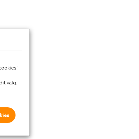
 cookies"
it valg.
kies