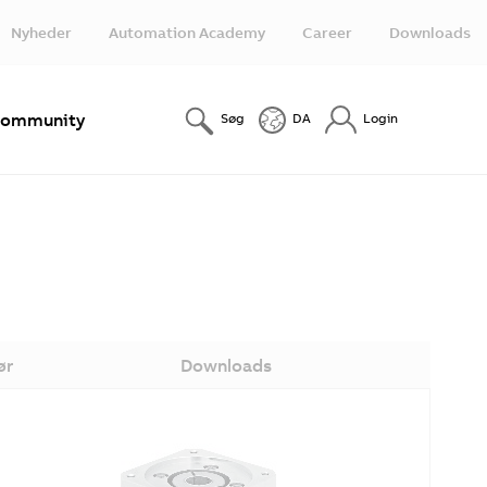
Nyheder
Automation Academy
Career
Downloads
ommunity
Søg
DA
Login
ør
Downloads