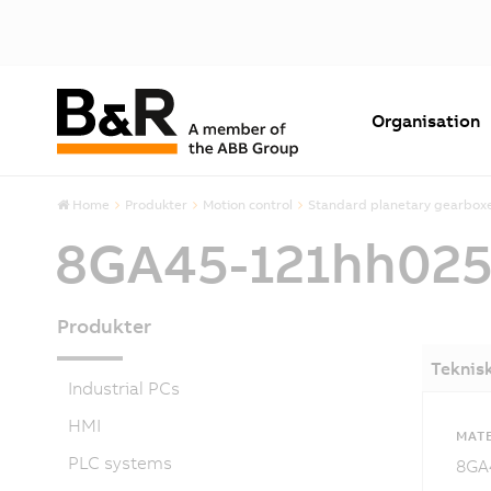
Organisation
Home
Produkter
Motion control
Standard planetary gearbox
8GA45-121hh02
Produkter
Teknis
Industrial PCs
HMI
MAT
PLC systems
8GA