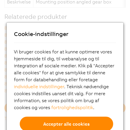
Beskrivelse
Mounting position angled gear box
Relaterede produkter
8GA40-040hh003klmm
8GA40-040hh004klmm
Cookie-indstillinger
8GA40-040hh005klmm
8GA40-040hh007klmm
8GA40-040hh008klmm
8GA40-040hh009klmm
8GA40-040hh010klmm
8GA40-040hh012klmm
Vi bruger cookies for at kunne optimere vores
8GA40-040hh015klmm
8GA40-040hh016klmm
hjemmeside til dig, til webanalyse og til
8GA40-040hh020klmm
8GA40-040hh025klmm
integration af sociale medier. Klik på "Accepter
8GA40-040hh032klmm
8GA40-040hh040klmm
alle cookies" for at give samtykke til denne
8GA40-040hh060klmm
8GA40-040hh064klmm
form for databehandling eller foretage
8GA40-040hh080klmm
8GA40-040hh100klmm
individuelle indstillinger
. Teknisk nødvendige
8GA40-040hh120klmm
8GA40-040hh160klmm
cookies indstilles uanset dit valg. For mere
information, se vores politik om brug af
cookies og vores
fortrolighedspolitik
.
Indlæs mere
Tilbage til listen
Accepter alle cookies