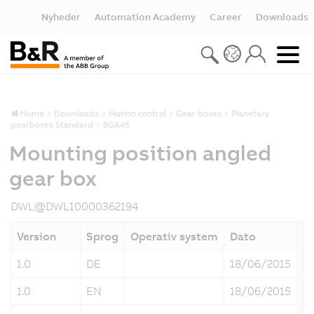
Nyheder
Automation Academy
Career
Downloads
Home
Downloads
Motion control
Gear boxes
Planetary
gearboxes Standard
8GA45
Mounting position angled
gear box
DWL@DWL10000362194
Version
Sprog
Operativ system
Dato
St
1.0
DE
18/06/2015
11
1.0
EN
18/06/2015
11