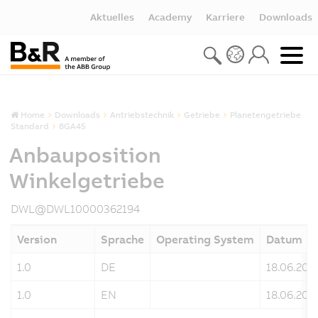
Aktuelles
Academy
Karriere
Downloads
Home
Downloads
Antriebstechnik
Getriebe
Planetengetriebe
Standard
8GA45
Anbauposition
Winkelgetriebe
DWL@DWL10000362194
Version
Sprache
Operating System
Datum
1.0
DE
18.06.201
1.0
EN
18.06.201