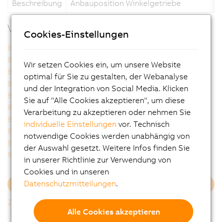
Beschreibung
Anbauposition Winkelgetriebe
Verwandte Produkte
Cookies-Einstellungen
8GA40-040hh003klmm
8GA40-040hh004klmm
8GA40-040hh005klmm
8GA40-040hh007klmm
Wir setzen Cookies ein, um unsere Website
8GA40-040hh008klmm
8GA40-040hh009klmm
optimal für Sie zu gestalten, der Webanalyse
8GA40-040hh010klmm
8GA40-040hh012klmm
und der Integration von Social Media. Klicken
8GA40-040hh015klmm
8GA40-040hh016klmm
Sie auf "Alle Cookies akzeptieren", um diese
8GA40-040hh020klmm
8GA40-040hh025klmm
Verarbeitung zu akzeptieren oder nehmen Sie
8GA40-040hh032klmm
8GA40-040hh040klmm
individuelle Einstellungen
vor. Technisch
8GA40-040hh060klmm
8GA40-040hh064klmm
notwendige Cookies werden unabhängig von
8GA40-040hh080klmm
8GA40-040hh100klmm
der Auswahl gesetzt. Weitere Infos finden Sie
8GA40-040hh120klmm
8GA40-040hh160klmm
in unserer Richtlinie zur Verwendung von
Cookies und in unseren
Datenschutzmitteilungen
.
Mehr laden
Zurück zur Gesamtliste
Alle Cookies akzeptieren