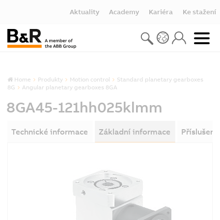
Aktuality
Academy
Kariéra
Ke stažení
Home
Produkty
Motion control
Standard planetary gearboxes
8G
Angular planetary gearboxes 8GA
8GA45-121hh025klmm
Technické informace
Základní informace
Příslušens