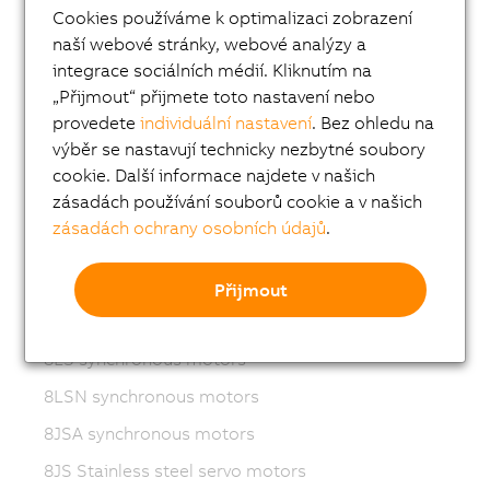
Cookies používáme k optimalizaci zobrazení
Variable frequency drives (VFD)
naší webové stránky, webové analýzy a
8LS-4 synchronous motors
integrace sociálních médií. Kliknutím na
„Přijmout“ přijmete toto nastavení nebo
8MS-4 synchronous motors
provedete
individuální nastavení
. Bez ohledu na
ACOPOSmotor Compact
výběr se nastavují technicky nezbytné soubory
8WSA servo motors
cookie. Další informace najdete v našich
zásadách používání souborů cookie a v našich
8WSB gear motors
zásadách ochrany osobních údajů
.
8LVA synchronous motors
8LVB gear motors
Přijmout
8LWA synchronous motors
8LS synchronous motors
8LSN synchronous motors
8JSA synchronous motors
8JS Stainless steel servo motors