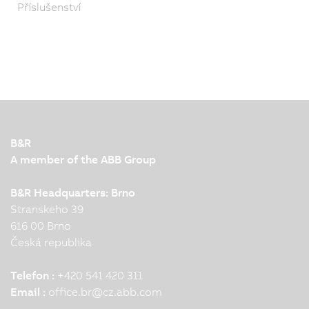
Příslušenství
B&R
A member of the ABB Group
B&R Headquarters: Brno
Stranskeho 39
616 00 Brno
Česká republika
Telefon :
+420 541 420 311
Email :
office.br
@
cz.abb.com