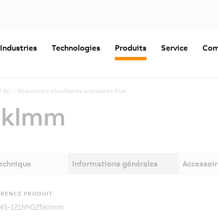
Industries
Technologies
Produits
Service
Com
d 8G
Réducteurs planétaires angulaires 8GA
5klmm
technique
Informations générales
Accessoir
RENCE PRODUIT:
45-121hh025klmm