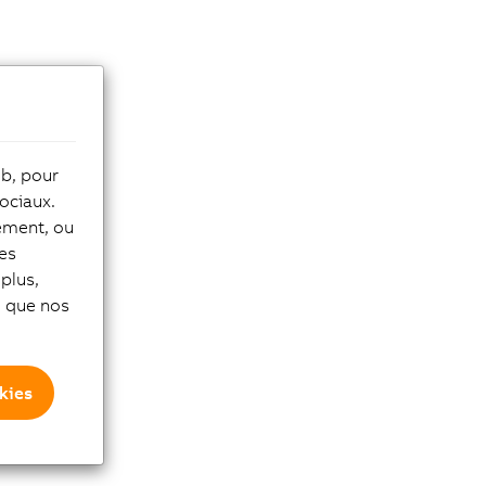
eb, pour
ociaux.
tement, ou
les
plus,
si que nos
kies