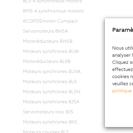
8LS-4 synchronous motors
8MS-4 synchronous motors
ACOPOSmotor Compact
Paramè
Servomoteurs 8WSA
Motoréducteurs 8WSB
Nous util
Moteurs synchrones 8LVA
analyser 
Motoréducteurs 8LVB
Cliquez s
effectue
Moteurs synchrones 8LWA
cookies n
Moteurs synchrones 8LS
veuillez c
politique
Moteurs synchrones 8LSN
Moteurs synchrones 8JSA
Servomoteurs inox 8JS
Moteurs synchrones 8KS
Moteurs couples 8LT