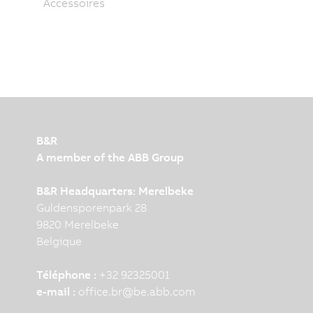
Accessoires
B&R
A member of the ABB Group
B&R Headquarters: Merelbeke
Guldensporenpark 28
9820 Merelbeke
Belgique
Téléphone :
+32 92325001
e-mail :
office.br
@
be.abb.com