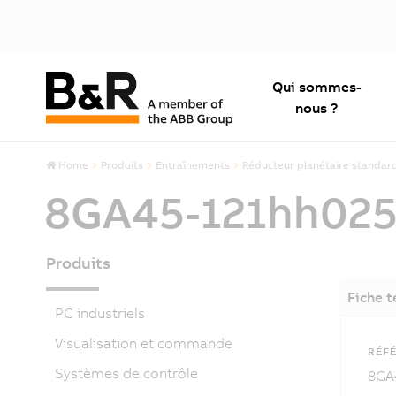
Qui sommes-
nous ?
Home
Produits
Entraînements
Réducteur planétaire standar
8GA45-121hh02
Produits
Fiche 
PC industriels
Visualisation et commande
RÉFÉ
Systèmes de contrôle
8GA