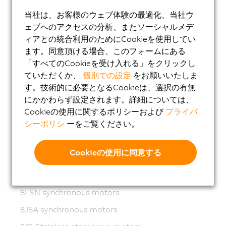
ACOPOSmotor
当社は、お客様のウェブ体験の最適化、当社ウ
Variable frequency drives (VFD)
ェブへのアクセスの分析、またソーシャルメデ
8LS-4 synchronous motors
ィアとの統合利用のためにCookieを使用してい
ます。同意頂ける場合、このフォームにある
8MS-4 synchronous motors
「すべてのCookieを受け入れる」をクリックし
ACOPOSmotor Compact
ていただくか、
個別での設定
をお願いいたしま
す。技術的に必要となるCookieは、選択の有無
8WSA servo motors
にかかわらず設定されます。詳細については、
8WSB gear motors
Cookieの使用に関するポリシーおよび
プライバ
8LVA synchronous motors
シーポリシ
ーをご覧ください。
8LVB gear motors
Cookieの使用に同意する
8LWA synchronous motors
8LS synchronous motors
8LSN synchronous motors
8JSA synchronous motors