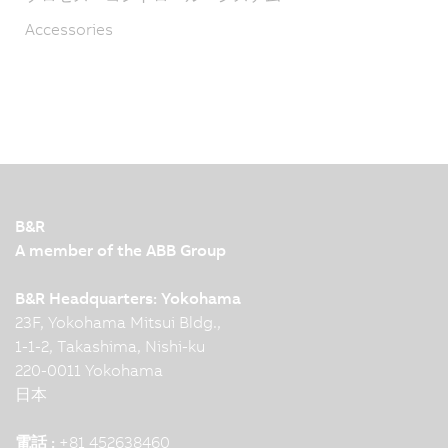
Accessories
B&R
A member of the ABB Group
B&R Headquarters: Yokohama
23F, Yokohama Mitsui Bldg.,
1-1-2, Takashima, Nishi-ku
220-0011 Yokohama
日本
電話 :
+81 452638460