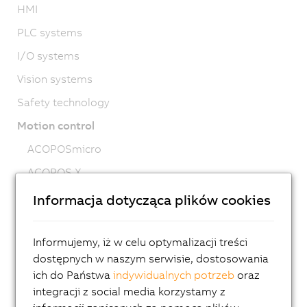
HMI
PLC systems
I/O systems
Vision systems
Safety technology
Motion control
ACOPOSmicro
ACOPOS X
ACOPOS M4
Informacja dotycząca plików cookies
ACOPOS
ACOPOS P3
Informujemy, iż w celu optymalizacji treści
dostępnych w naszym serwisie, dostosowania
ACOPOSmulti
ich do Państwa
indywidualnych potrzeb
oraz
ACOPOSremote
integracji z social media korzystamy z