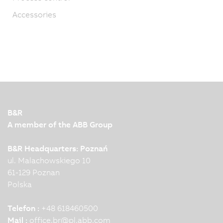
Accessories
B&R
A member of the ABB Group
B&R Headquarters: Poznań
ul. Malachowskiego 10
61-129 Poznan
Polska
Telefon :
+48 618460500
Mail :
office.br
@
pl.abb.com