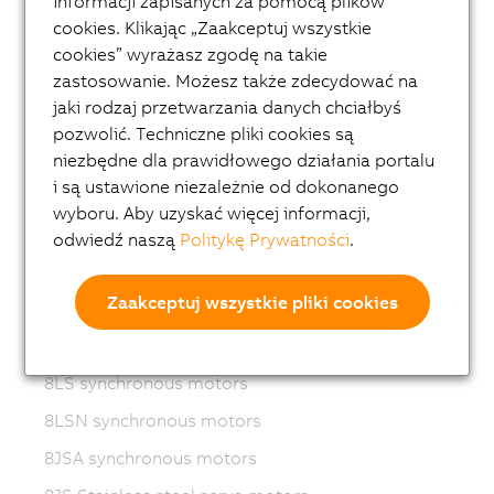
informacji zapisanych za pomocą plików
ACOPOSmotor
cookies. Klikając „Zaakceptuj wszystkie
Variable frequency drives (VFD)
cookies” wyrażasz zgodę na takie
zastosowanie. Możesz także zdecydować na
8LS-4 synchronous motors
jaki rodzaj przetwarzania danych chciałbyś
8MS-4 synchronous motors
pozwolić. Techniczne pliki cookies są
ACOPOSmotor Compact
niezbędne dla prawidłowego działania portalu
i są ustawione niezależnie od dokonanego
8WSA servo motors
wyboru. Aby uzyskać więcej informacji,
8WSB gear motors
odwiedź naszą
Politykę Prywatności
.
8LVA synchronous motors
Zaakceptuj wszystkie pliki cookies
8LVB gear motors
8LWA synchronous motors
8LS synchronous motors
8LSN synchronous motors
8JSA synchronous motors