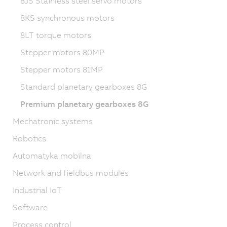
8JS Stainless steel servo motors
8KS synchronous motors
8LT torque motors
Stepper motors 80MP
Stepper motors 81MP
Standard planetary gearboxes 8G
Premium planetary gearboxes 8G
Mechatronic systems
Robotics
Automatyka mobilna
Network and fieldbus modules
Industrial IoT
Software
Process control