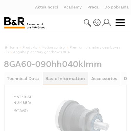
Aktualności
Academy
Praca
Do pobrania
Home
Produkty
Motion control
Premium planetary gearboxes
8G
Angular planetary gearboxes 8GA
8GA60-090hh040klmm
Technical Data
Basic Information
Accessories
Do
MATERIAL
NUMBER:
8GA60-