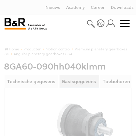
Nieuws
Academy
Career
Downloads
Home
Producten
Motion control
Premium planetary gearboxes
8G
Angular planetary gearboxes 8GA
8GA60-090hh040klmm
Technische gegevens
Basisgegevens
Toebehoren