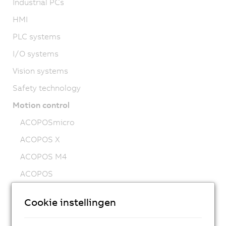
Industrial PCs
HMI
PLC systems
I/O systems
Vision systems
Safety technology
Motion control
ACOPOSmicro
ACOPOS X
ACOPOS M4
ACOPOS
ACOPOS P3
Cookie instellingen
ACOPOSmulti
ACOPOSremote