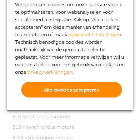
We gebruiken cookies om onze website voor u
ACOPOSmotor
te optimaliseren, voor webanalyse en voor
sociale media integratie. Klik op "Alle cookies
Variable frequency drives (VFD)
accepteren" om deze manier van afhandeling
8LS-4 synchronous motors
te accepteren of maak
individuele instellingen
.
Technisch benodigde cookies worden
8MS-4 synchronous motors
onafhankelijk van de gemaakte selectie
ACOPOSmotor Compact
geplaatst. Voor meer informatie verwijzen wij u
8WSA servo motors
naar ons beleid voor het gebruik van cookies en
onze
privacyverklaringen
.
8WSB gear motors
8LVA synchronous motors
Alle cookies accepteren
8LVB gear motors
8LWA synchronous motors
8LS synchronous motors
8LSN synchronous motors
8JSA synchronous motors