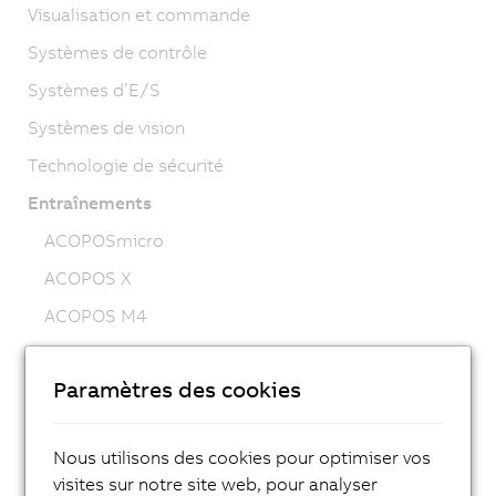
Visualisation et commande
Systèmes de contrôle
Systèmes d’E/S
Systèmes de vision
Technologie de sécurité
Entraînements
ACOPOSmicro
ACOPOS X
ACOPOS M4
ACOPOS
Paramètres des cookies
ACOPOS P3
ACOPOSmulti
Nous utilisons des cookies pour optimiser vos
ACOPOSremote
visites sur notre site web, pour analyser