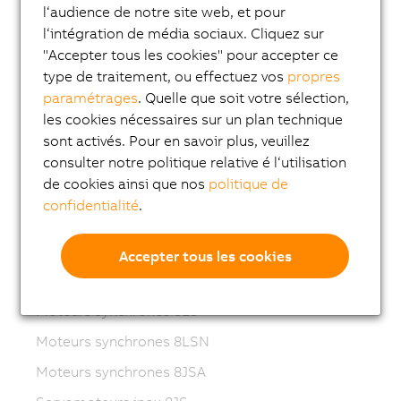
ACOPOSmotor
l‘audience de notre site web, et pour
l‘intégration de média sociaux. Cliquez sur
Variable frequency drives (VFD)
"Accepter tous les cookies" pour accepter ce
8LS-4 synchronous motors
type de traitement, ou effectuez vos
propres
8MS-4 synchronous motors
paramétrages
. Quelle que soit votre sélection,
les cookies nécessaires sur un plan technique
ACOPOSmotor Compact
sont activés. Pour en savoir plus, veuillez
Servomoteurs 8WSA
consulter notre politique relative é l‘utilisation
de cookies ainsi que nos
politique de
Motoréducteurs 8WSB
confidentialité
.
Moteurs synchrones 8LVA
Motoréducteurs 8LVB
Accepter tous les cookies
Moteurs synchrones 8LWA
Moteurs synchrones 8LS
Moteurs synchrones 8LSN
Moteurs synchrones 8JSA