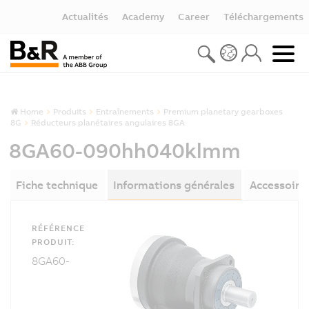
Actualités
Academy
Career
Téléchargements
Home
Produits
Entraînements
Premium planetary gearboxes
8G
Réducteurs planétaires angulaires 8GA
8GA60-090hh040klmm
Fiche technique
Informations générales
Accessoire
RÉFÉRENCE
PRODUIT:
8GA60-