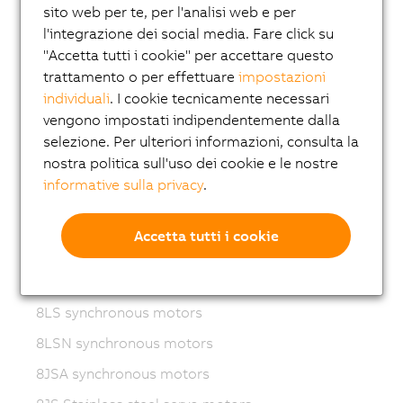
ACOPOSmotor
sito web per te, per l'analisi web e per
l'integrazione dei social media. Fare click su
Variable frequency drives (VFD)
"Accetta tutti i cookie" per accettare questo
8LS-4 synchronous motors
trattamento o per effettuare
impostazioni
8MS-4 synchronous motors
individuali
. I cookie tecnicamente necessari
vengono impostati indipendentemente dalla
ACOPOSmotor Compact
selezione. Per ulteriori informazioni, consulta la
8WSA servo motors
nostra politica sull'uso dei cookie e le nostre
informative sulla privacy
.
8WSB gear motors
8LVA synchronous motors
Accetta tutti i cookie
8LVB gear motors
8LWA synchronous motors
8LS synchronous motors
8LSN synchronous motors
8JSA synchronous motors