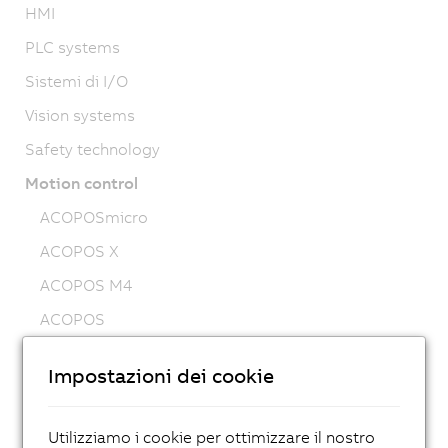
HMI
PLC systems
Sistemi di I/O
Vision systems
Safety technology
Motion control
ACOPOSmicro
ACOPOS X
ACOPOS M4
ACOPOS
ACOPOS P3
Impostazioni dei cookie
ACOPOSmulti
ACOPOSremote
Utilizziamo i cookie per ottimizzare il nostro