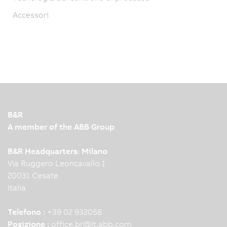
Accessori
B&R
A member of the ABB Group
B&R Headquarters: Milano
Via Ruggero Leoncavallo 1
20031 Cesate
Italia
Telefono :
+39 02 932058
Posizione :
office.br
@
it.abb.com