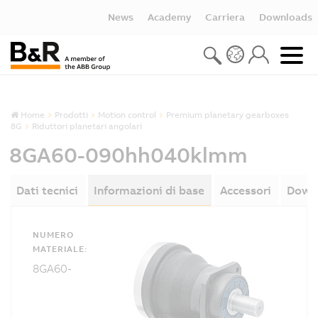
News
Academy
Carriera
Downloads
Home
Prodotti
Motion control
Premium planetary gearboxes
8G
Riduttori planetari angolari
8GA60-090hh040klmm
Dati tecnici
Informazioni di base
Accessori
Down
NUMERO
MATERIALE:
8GA60-