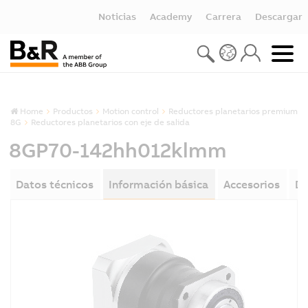
Noticias
Academy
Carrera
Descargar
Home
Productos
Motion control
Reductores planetarios premium
8G
Reductores planetarios con eje de salida
8GP70-142hh012klmm
Datos técnicos
Información básica
Accesorios
De