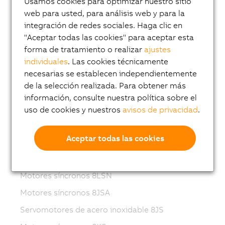
Usamos cookies para optimizar nuestro sitio
Variable frequency drives (VFD)
web para usted, para análisis web y para la
8LS-4 synchronous motors
integración de redes sociales. Haga clic en
"Aceptar todas las cookies" para aceptar esta
8MS-4 synchronous motors
forma de tratamiento o realizar
ajustes
ACOPOSmotor Compact
individuales
. Las cookies técnicamente
Servomotores 8WSA
necesarias se establecen independientemente
de la selección realizada. Para obtener más
Motores reductores 8WSB
información, consulte nuestra política sobre el
Motores síncronos 8LVA
uso de cookies y nuestros
avisos de privacidad
.
Motores reductores 8LVB
Aceptar todas las cookies
Motores síncronos 8LWA
Motores síncronos 8LS...-3
Motores síncronos 8LSN
Motores síncronos 8JSA
Servomotores de acero inoxidable 8JS