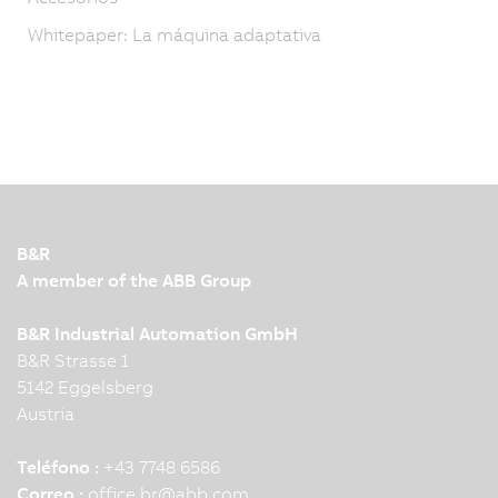
Whitepaper: La máquina adaptativa
B&R
A member of the ABB Group
B&R Industrial Automation GmbH
B&R Strasse 1
5142 Eggelsberg
Austria
Teléfono :
+43 7748 6586
Correo :
office.br
@
abb.com