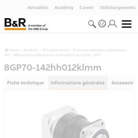
Actualités
Academy
Career
Téléchargements
Home
Produits
Entraînements
Premium planetary gearboxes
8G
Réducteurs planétaires avec arbre en sortie : 8GP
8GP70-142hh012klmm
Fiche technique
Informations générales
Accessoire