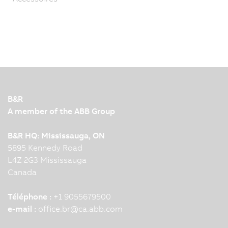
B&R
A member of the ABB Group
B&R HQ: Mississauga, ON
5895 Kennedy Road
L4Z 2G3 Mississauga
Canada
Téléphone :
+1 9055679500
e-mail :
office.br
@
ca.abb.com