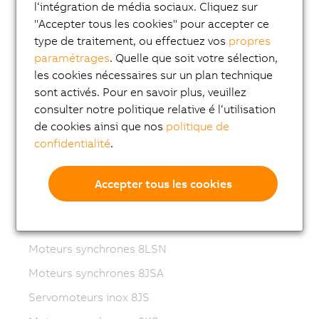
Variable frequency drives (VFD)
l‘intégration de média sociaux. Cliquez sur
"Accepter tous les cookies" pour accepter ce
8LS-4 synchronous motors
type de traitement, ou effectuez vos
propres
8MS-4 synchronous motors
paramétrages
. Quelle que soit votre sélection,
les cookies nécessaires sur un plan technique
ACOPOSmotor Compact
sont activés. Pour en savoir plus, veuillez
Servomoteurs 8WSA
consulter notre politique relative é l‘utilisation
de cookies ainsi que nos
politique de
Motoréducteurs 8WSB
confidentialité
.
Moteurs synchrones 8LVA
Motoréducteurs 8LVB
Accepter tous les cookies
Moteurs synchrones 8LWA
Moteurs synchrones 8LS
Moteurs synchrones 8LSN
Moteurs synchrones 8JSA
Servomoteurs inox 8JS