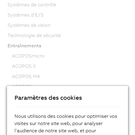
Systèmes de contrôle
Systèmes d’E/S
Systèmes de vision
Technologie de sécurité
Entraînements
ACOPOSmicro
ACOPOS X
ACOPOS M4
ACOPOS
ACOPOS P3
Paramètres des cookies
ACOPOSmulti
Nous utilisons des cookies pour optimiser vos
ACOPOSremote
visites sur notre site web, pour analyser
ACOPOSmotor
l‘audience de notre site web, et pour