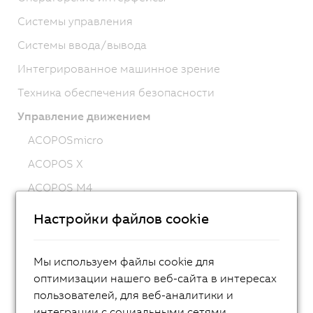
Системы управления
Системы ввода/вывода
Интегрированное машинное зрение
Техника обеспечения безопасности
Управление движением
ACOPOSmicro
ACOPOS X
ACOPOS M4
ACOPOS
Настройки файлов cookie
ACOPOS P3
ACOPOSmulti
Мы используем файлы cookie для
оптимизации нашего веб-сайта в интересах
ACOPOSremote
пользователей, для веб-аналитики и
ACOPOSmotor
интеграции с социальными сетями.