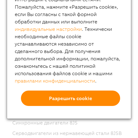
Пожалуйста, нажмите «Разрешить cookie»,
Variable frequency drives (VFD)
если Вы согласны с такой формой
8LS-4 synchronous motors
обработки данных или выполните
8MS-4 synchronous motors
индивидуальные настройки
. Технически
необходимые файлы cookie
ACOPOSmotor Compact
устанавливаются независимо от
Серводвигатели 8WSA
сделанного выбора. Для получения
дополнительной информации, пожалуйста,
8WSB gear motors
ознакомьтесь с нашей политикой
Компактные двигатели 8LV
использования файлов cookie и нашими
правилами конфиденциальности
.
Мотор-редуктора 8LVB
Синхронные двигатели 8LWA
Разрешить cookie
Синхронные двигатели 8LS
Синхронные двигатели 8LSN
Синхронные двигатели 8JS
Серводвигатели из нержавеющей стали 8JSB