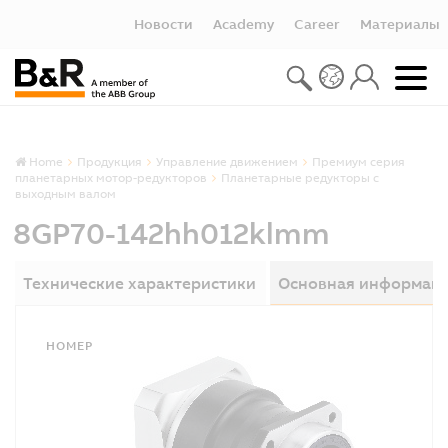
Новости
Academy
Career
Материалы
Home
Продукция
Управление движением
Премиум серия
планетарных мотор-редукторов
Планетарные редукторы с
выходным валом
8GP70-142hh012klmm
Технические характеристики
Основная информац
НОМЕР