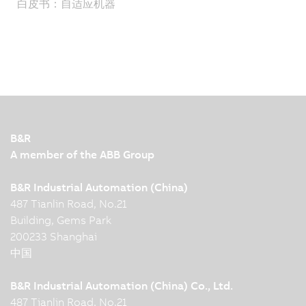
白皮书：自适应机器
B&R
A member of the ABB Group
B&R Industrial Automation (China)
487 Tianlin Road, No.21
Building, Gems Park
200233 Shanghai
中国
B&R Industrial Automation (China) Co., Ltd.
487 Tianlin Road, No.21