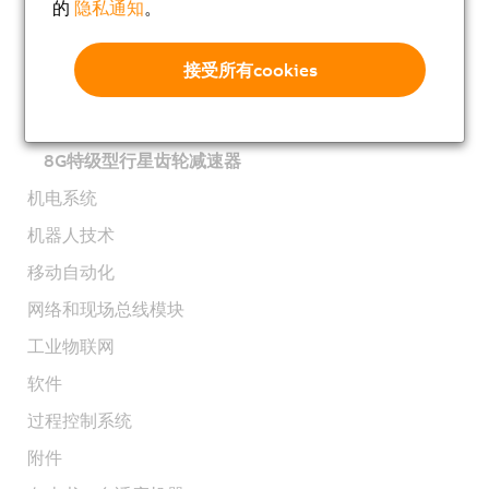
的
隐私通知
。
8LT扭矩电机
80MP步进电机
接受所有cookies
Stepper motors 81MP
8G标准型行星齿轮减速器
8G特级型行星齿轮减速器
机电系统
机器人技术
移动自动化
网络和现场总线模块
工业物联网
软件
过程控制系统
附件