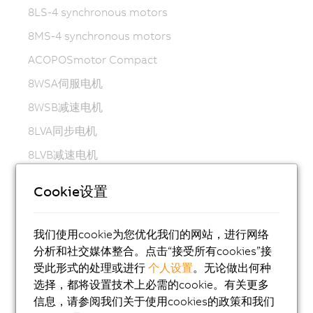
8LS-4 synchronous motors
8MS-4 synchronous motors
ACOPOSmotor Compact
8WSA伺服电机
8WSB减速电机
8LVA同步电机
8LVB减速电机
8LWA同步电机
Cookie设置
8LS同步电机
8LSN同步电机
我们使用cookie为您优化我们的网站，进行网络
8JSA同步电机
分析和社交媒体整合。点击“接受所有cookies”接
受此形式的处理或进行
个人设置
。无论做出何种
8JS不锈钢伺服电机
选择，都将设置技术上必需的cookie。有关更多
8KS同步电机
信息，请参阅我们关于使用cookies的政策和我们