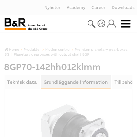
Nyheter
Academy
Career
Downloads
Home
Produkter
Motion control
Premium planetary gearboxes
8G
Planetary gearboxes with output shaft 8GP
8GP70-142hh012klmm
Teknisk data
Grundläggande information
Tillbehör