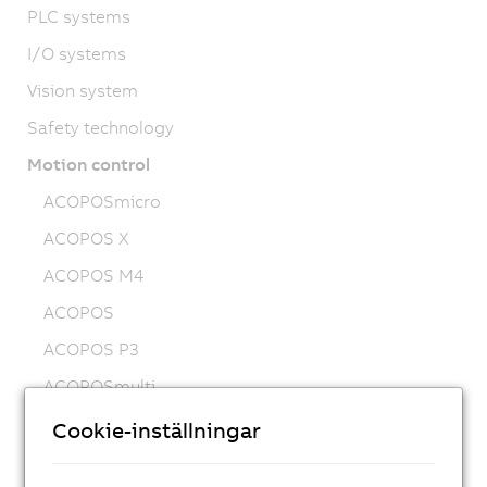
PLC systems
I/O systems
Vision system
Safety technology
Motion control
ACOPOSmicro
ACOPOS X
ACOPOS M4
ACOPOS
ACOPOS P3
ACOPOSmulti
ACOPOSremote
Cookie-inställningar
ACOPOSmotor