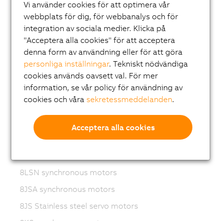
Variable frequency drives (VFD)
Vi använder cookies för att optimera vår
webbplats för dig, för webbanalys och för
8LS-4 synchronous motors
integration av sociala medier. Klicka på
8MS-4 synchronous motors
"Acceptera alla cookies" för att acceptera
denna form av användning eller för att göra
ACOPOSmotor Compact
personliga inställningar
. Tekniskt nödvändiga
8WSA servo motors
cookies används oavsett val. För mer
information, se vår policy för användning av
8WSB gear motors
cookies och våra
sekretessmeddelanden
.
8LVA synchronous motors
8LVB gear motors
Acceptera alla cookies
8LWA synchronous motors
8LS synchronous motors
8LSN synchronous motors
8JSA synchronous motors
8JS Stainless steel servo motors