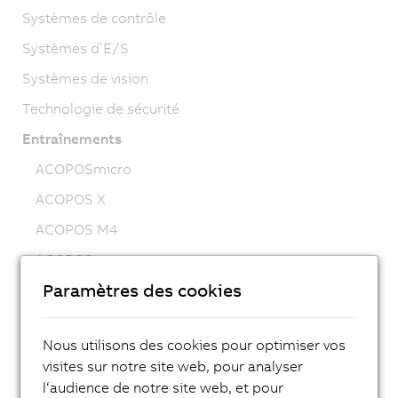
Systèmes de contrôle
Systèmes d’E/S
Systèmes de vision
Technologie de sécurité
Entraînements
ACOPOSmicro
ACOPOS X
ACOPOS M4
ACOPOS
Paramètres des cookies
ACOPOS P3
ACOPOSmulti
Nous utilisons des cookies pour optimiser vos
ACOPOSremote
visites sur notre site web, pour analyser
ACOPOSmotor
l‘audience de notre site web, et pour