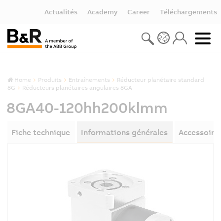
Actualités
Academy
Career
Téléchargements
Home
Produits
Entraînements
Réducteur planétaire standard
8G
Réducteurs planétaires angulaires 8GA
8GA40-120hh200klmm
Fiche technique
Informations générales
Accessoire