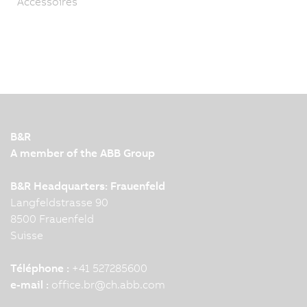
Accessoires
B&R
A member of the ABB Group
B&R Headquarters: Frauenfeld
Langfeldstrasse 90
8500 Frauenfeld
Suisse
Téléphone :
+41 527285600
e-mail :
office.br
@
ch.abb.com