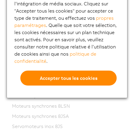
l‘intégration de média sociaux. Cliquez sur
Variable frequency drives (VFD)
"Accepter tous les cookies" pour accepter ce
8LS-4 synchronous motors
type de traitement, ou effectuez vos
propres
8MS-4 synchronous motors
paramétrages
. Quelle que soit votre sélection,
les cookies nécessaires sur un plan technique
ACOPOSmotor Compact
sont activés. Pour en savoir plus, veuillez
Servomoteurs 8WSA
consulter notre politique relative é l‘utilisation
de cookies ainsi que nos
politique de
Motoréducteurs 8WSB
confidentialité
.
Moteurs synchrones 8LVA
Motoréducteurs 8LVB
Accepter tous les cookies
Moteurs synchrones 8LWA
Moteurs synchrones 8LS
Moteurs synchrones 8LSN
Moteurs synchrones 8JSA
Servomoteurs inox 8JS