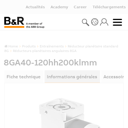
Actualités
Academy
Career
Téléchargements
Home
Produits
Entraînements
Réducteur planétaire standard
8G
Réducteurs planétaires angulaires 8GA
8GA40-120hh200klmm
Fiche technique
Informations générales
Accessoire