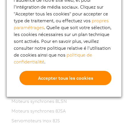
Variable frequency drives (VFD)
l‘intégration de média sociaux. Cliquez sur
"Accepter tous les cookies" pour accepter ce
8LS-4 synchronous motors
type de traitement, ou effectuez vos
propres
8MS-4 synchronous motors
paramétrages
. Quelle que soit votre sélection,
ACOPOSmotor Compact
les cookies nécessaires sur un plan technique
sont activés. Pour en savoir plus, veuillez
Servomoteurs 8WSA
consulter notre politique relative é l‘utilisation
Motoréducteurs 8WSB
de cookies ainsi que nos
politique de
confidentialité
.
Moteurs synchrones 8LVA
Motoréducteurs 8LVB
Accepter tous les cookies
Moteurs synchrones 8LWA
Moteurs synchrones 8LS
Moteurs synchrones 8LSN
Moteurs synchrones 8JSA
Servomoteurs inox 8JS