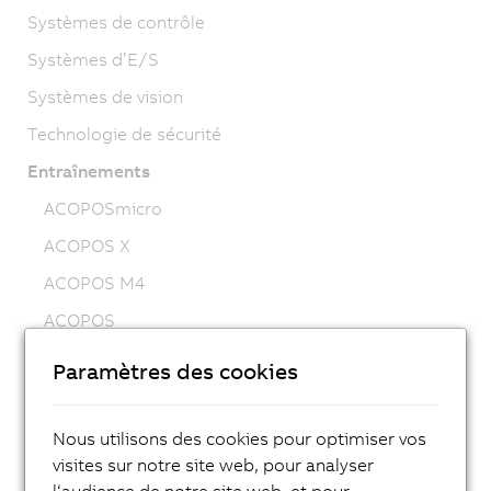
Systèmes de contrôle
Systèmes d’E/S
Systèmes de vision
Technologie de sécurité
Entraînements
ACOPOSmicro
ACOPOS X
ACOPOS M4
ACOPOS
ACOPOS P3
Paramètres des cookies
ACOPOSmulti
ACOPOSremote
Nous utilisons des cookies pour optimiser vos
visites sur notre site web, pour analyser
ACOPOSmotor
l‘audience de notre site web, et pour