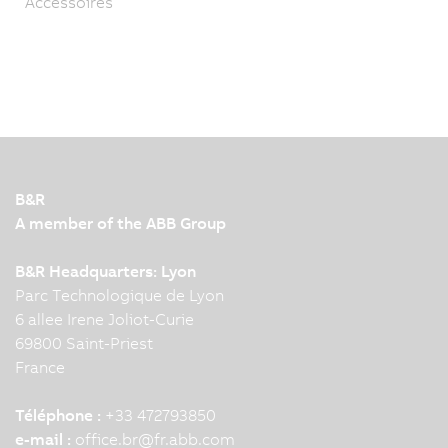
Accessoires
B&R
A member of the ABB Group
B&R Headquarters: Lyon
Parc Technologique de Lyon
6 allee Irene Joliot-Curie
69800 Saint-Priest
France
Téléphone :
+33 472793850
e-mail :
office.br
@
fr.abb.com