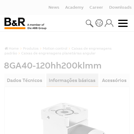
News
Academy
Career
Downloads
Home
Produtos
Motion control
Caixas de engrenagens
padrão
Caixas de engrenagens planetárias angular
8GA40-120hh200klmm
Dados Técnicos
Informações básicas
Acessórios