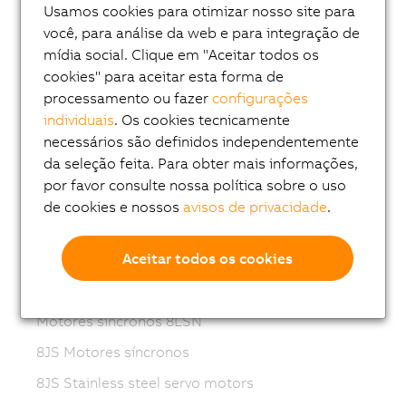
Usamos cookies para otimizar nosso site para
Variable frequency drives (VFD)
você, para análise da web e para integração de
8LS-4 synchronous motors
mídia social. Clique em "Aceitar todos os
8MS-4 synchronous motors
cookies" para aceitar esta forma de
processamento ou fazer
configurações
ACOPOSmotor Compact
individuais
. Os cookies tecnicamente
8WSA servo motors
necessários são definidos independentemente
da seleção feita. Para obter mais informações,
8WSB gear motors
por favor consulte nossa política sobre o uso
Motores compactos 8LV
de cookies e nossos
avisos de privacidade
.
8LVB gear motors
Aceitar todos os cookies
8LWA synchronous motors
Motores síncronos 8LS
Motores síncronos 8LSN
8JS Motores síncronos
8JS Stainless steel servo motors