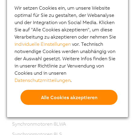
ACOPOS P3
Wir setzen Cookies ein, um unsere Website
ACOPOSmulti
optimal für Sie zu gestalten, der Webanalyse
ACOPOSremote
und der Integration von Social Media. Klicken
Sie auf "Alle Cookies akzeptieren", um diese
ACOPOSmotor
Verarbeitung zu akzeptieren oder nehmen Sie
Frequenzumrichter (VFD)
individuelle Einstellungen
vor. Technisch
notwendige Cookies werden unabhängig von
Synchronmotoren 8LS-4
der Auswahl gesetzt. Weitere Infos finden Sie
Synchronmotoren 8MS-4
in unserer Richtlinie zur Verwendung von
ACOPOSmotor Compact
Cookies und in unseren
Datenschutzmitteilungen
.
Servomotoren 8WSA
Getriebemotoren 8WSB
Alle Cookies akzeptieren
Synchronmotoren 8LVA
Getriebemotoren 8LVB
Synchronmotoren 8LWA
Synchronmotoren 8LS