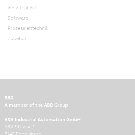
Industrial IoT
Software
Prozessleittechnik
Zubehör
B&R
A member of the ABB Group
B&R Industrial Automation GmbH
B&R Strasse 1
5142 Eggelsberg