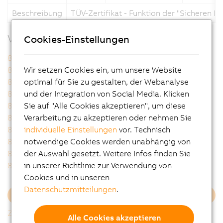
Beschreibung
TÜV-Zertifikat - Funktion der "Sicheren 
Verwandte Produkte
Cookies-Einstellungen
8V1010.00-2
8V1010.001-2
8V1010.50-2
8V1010.501-2
Wir setzen Cookies ein, um unsere Website
8V1016.00-2
8V1016.001-2
optimal für Sie zu gestalten, der Webanalyse
8V1016.50-2
8V1016.501-2
und der Integration von Social Media. Klicken
8V1022.00-2
8V1022.001-2
Sie auf "Alle Cookies akzeptieren", um diese
8V1045.00-2
8V1045.001-2
Verarbeitung zu akzeptieren oder nehmen Sie
8V1090.00-2
8V1090.001-2
individuelle Einstellungen
vor. Technisch
8V1180.00-2
8V1180.001-2
notwendige Cookies werden unabhängig von
8V128M.00-2
8V1320.00-2
der Auswahl gesetzt. Weitere Infos finden Sie
8V1320.001-2
8V1640.00-2
in unserer Richtlinie zur Verwendung von
Cookies und in unseren
Datenschutzmitteilungen
.
Mehr laden
Zurück zur Gesamtliste
Alle Cookies akzeptieren