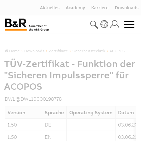
Aktuelles
Academy
Karriere
Downloads
Home
Downloads
Zertifikate
Sicherheitstechnik
ACOPOS
TÜV-Zertifikat - Funktion der
"Sicheren Impulssperre" für
ACOPOS
DWL@DWL10000198778
Version
Sprache
Operating System
Datum
1.50
DE
03.06.202
1.50
EN
03.06.202