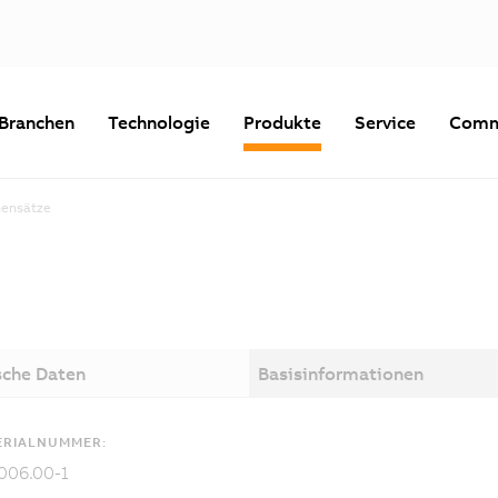
Branchen
Technologie
Produkte
Service
Comm
ensätze
sche Daten
Basisinformationen
ERIALNUMMER:
006.00-1