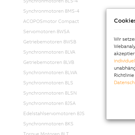
Synchronmotoren 8LS-4
Synchronmotoren 8MS-4
Cookie
ACOPOSmotor Compact
Servomotoren 8WSA
Wir setze
Getriebemotoren 8WSB
Webanalys
Synchronmotoren 8LVA
akzeptier
individue
Getriebemotoren 8LVB
unabhängi
Synchronmotoren 8LWA
Richtlini
Datensch
Synchronmotoren 8LS
Synchronmotoren 8LSN
Synchronmotoren 8JSA
Edelstahlservomotoren 8JS
Synchronmotoren 8KS
Torque Motoren 8LT