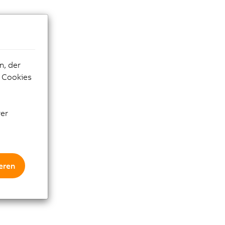
n, der
e Cookies
rer
eren