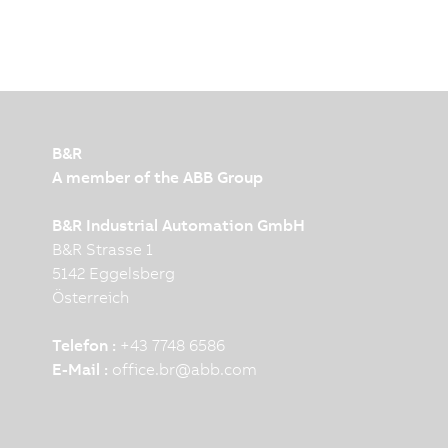
B&R
A member of the ABB Group
B&R Industrial Automation GmbH
B&R Strasse 1
5142 Eggelsberg
Österreich
Telefon :
+43 7748 6586
E-Mail :
office.br
@
abb.com