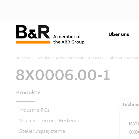
Über uns
Home
Produkte
Antriebstechnik
ACOPOS
Zubehör
Klemm
8X0006.00-1
Produkte
Techni
Industrie PCs
Visualisieren und Bedienen
MAT
Steuerungssysteme
8X0