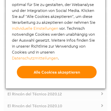
El Rincón del Técnico 2022.02
optimal für Sie zu gestalten, der Webanalyse
und der Integration von Social Media. Klicken
Sie auf "Alle Cookies akzeptieren", um diese
El Rincón del Técnico 2021.12
Verarbeitung zu akzeptieren oder nehmen Sie
individuelle Einstellungen
vor. Technisch
El Rincón del Técnico 2021.10
notwendige Cookies werden unabhängig von
der Auswahl gesetzt. Weitere Infos finden Sie
El Rincón del Técnico 2021.07
in unserer Richtlinie zur Verwendung von
Cookies und in unseren
El Rincón del Técnico 2021.06
Datenschutzmitteilungen
.
El Rincón del Técnico 2021.04
Alle Cookies akzeptieren
El Rincón del Técnico 2021.02
El Rincón del Técnico 2020.12
El Rincón del Técnico 2020.10