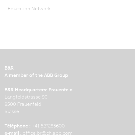
Education Network
B&R
A member of the ABB Group
B&R Headquarters: Frauenfeld
Langfeldstrasse 90
8500 Frauenfeld
Suisse
Téléphone :
+41 527285600
e-mail :
office.br
@
ch.abb.com