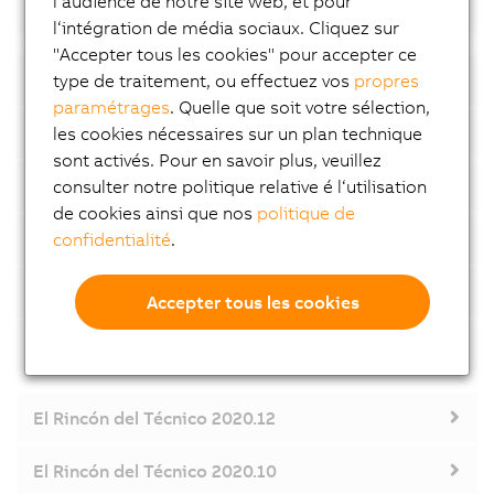
l‘audience de notre site web, et pour
El Rincón del Técnico 2022.02
l‘intégration de média sociaux. Cliquez sur
"Accepter tous les cookies" pour accepter ce
type de traitement, ou effectuez vos
propres
El Rincón del Técnico 2021.12
paramétrages
. Quelle que soit votre sélection,
les cookies nécessaires sur un plan technique
El Rincón del Técnico 2021.10
sont activés. Pour en savoir plus, veuillez
consulter notre politique relative é l‘utilisation
El Rincón del Técnico 2021.07
de cookies ainsi que nos
politique de
confidentialité
.
El Rincón del Técnico 2021.06
El Rincón del Técnico 2021.04
Accepter tous les cookies
El Rincón del Técnico 2021.02
El Rincón del Técnico 2020.12
El Rincón del Técnico 2020.10