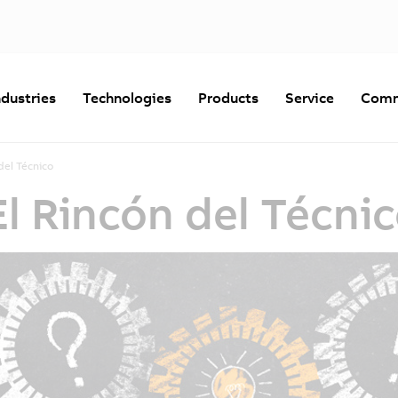
ndustries
Technologies
Products
Service
Comm
del Técnico
l Rincón del Técni