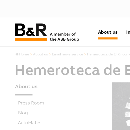
About us
I
Home
About us
Email news service
Hemeroteca de El Rincón 
Hemeroteca de E
About us
Press Room
Blog
AutoMates