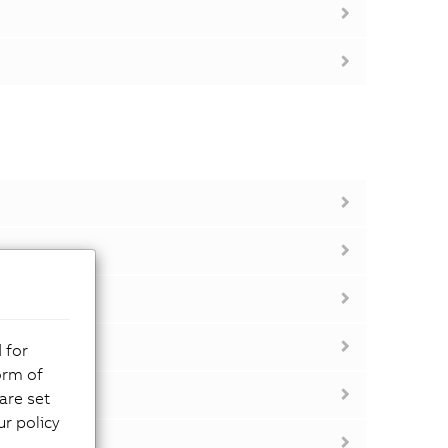
 for
orm of
are set
r policy