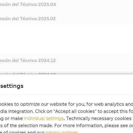
incón del Técnico 2025.04
incón del Técnico 2025.02
incón del Técnico 2024.12
incón del Técnico 2024.10
settings
incón del Técnico 2024.07
incón del Técnico 2024.06
okies to optimize our website for you, for web analytics and
dia integration. Click on "Accept all cookies" to accept this f
incón del Técnico 2024.04
ng or make
individual settings
. Technically necessary cookies 
s of the selection made. For more information, please see ou
incón del Técnico 2024.02
e of cookies and our
privacy notices
.