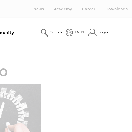
News
Academy
Career
Downloads
unity
Search
EN-IN
Login
co