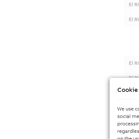
El R
El R
El R
El R
Cookie 
El R
El R
We use co
social me
El R
processi
regardles
El R
on the us