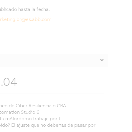
blicado hasta la fecha.
keting.br
@
es.abb.com
6.04
eo de Ciber Resiliencia o CRA
tomation Studio 6
 tu mAIordomo trabaje por ti
ido? El ajuste que no deberías de pasar por