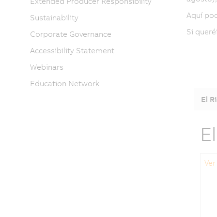
Extended Producer Responsibility
Aquí pod
Sustainability
Si queré
Corporate Governance
Accessibility Statement
Webinars
Education Network
El R
E
Ver