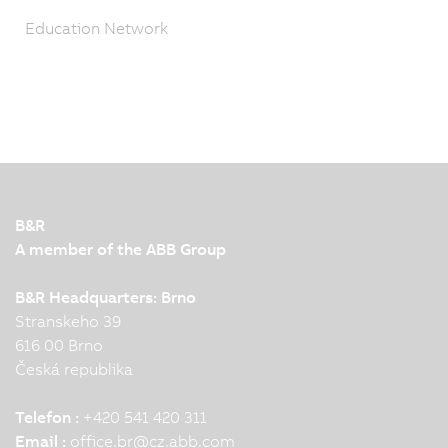
Education Network
B&R
A member of the ABB Group
B&R Headquarters: Brno
Stranskeho 39
616 00 Brno
Česká republika
Telefon :
+420 541 420 311
Email :
office.br
@
cz.abb.com