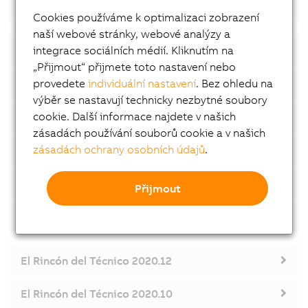
El Rincón del Técnico 2022.02
Cookies používáme k optimalizaci zobrazení
naší webové stránky, webové analýzy a
integrace sociálních médií. Kliknutím na
El Rincón del Técnico 2021.12
„Přijmout“ přijmete toto nastavení nebo
provedete
individuální nastavení
. Bez ohledu na
El Rincón del Técnico 2021.10
výběr se nastavují technicky nezbytné soubory
cookie. Další informace najdete v našich
El Rincón del Técnico 2021.07
zásadách používání souborů cookie a v našich
zásadách ochrany osobních údajů
.
El Rincón del Técnico 2021.06
El Rincón del Técnico 2021.04
Přijmout
El Rincón del Técnico 2021.02
El Rincón del Técnico 2020.12
El Rincón del Técnico 2020.10