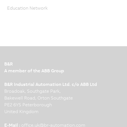
Education Network
B&R
A member of the ABB Group
B&R Industrial Automation Ltd. c/o ABB Ltd
Broadoak, Southgate Park,
Bakewell Road, Orton Southgate
PE2 6YS Peterborough
United Kingdom
E-Mail :
office.uk
@
br-automation.com