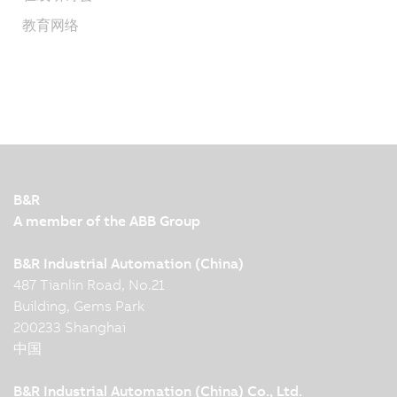
教育网络
B&R
A member of the ABB Group
B&R Industrial Automation (China)
487 Tianlin Road, No.21
Building, Gems Park
200233 Shanghai
中国
B&R Industrial Automation (China) Co., Ltd.