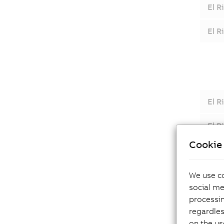
El R
El R
El R
El R
Cookie 
El R
El R
We use co
social me
El R
processi
regardles
El R
on the us