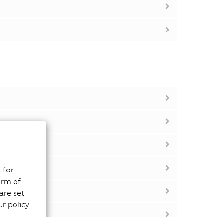
 for
orm of
are set
r policy