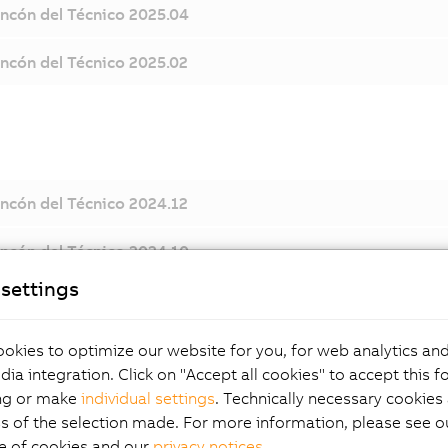
incón del Técnico 2025.04
incón del Técnico 2025.02
incón del Técnico 2024.12
incón del Técnico 2024.10
settings
incón del Técnico 2024.07
incón del Técnico 2024.06
okies to optimize our website for you, for web analytics and
dia integration. Click on "Accept all cookies" to accept this f
incón del Técnico 2024.04
ng or make
individual settings
. Technically necessary cookies 
s of the selection made. For more information, please see ou
incón del Técnico 2024.02
e of cookies and our
privacy notices
.