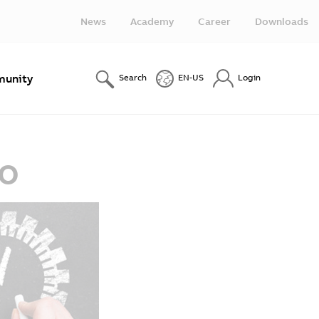
News
Academy
Career
Downloads
unity
Search
EN-US
Login
co