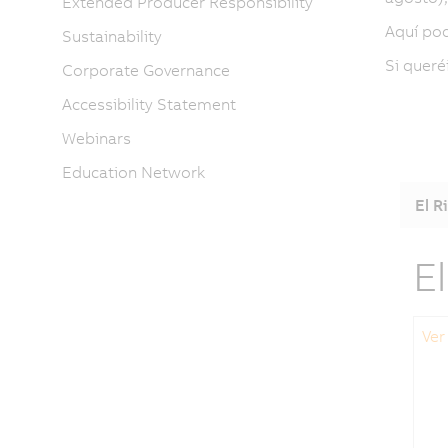
Extended Producer Responsibility
Aquí pod
Sustainability
Si queré
Corporate Governance
Accessibility Statement
Webinars
Education Network
El R
E
Ver