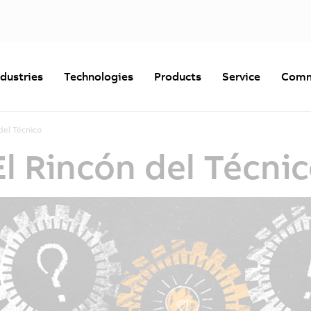
ndustries
Technologies
Products
Service
Comm
del Técnico
l Rincón del Técni