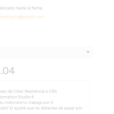
blicado hasta la fecha.
keting.br
@
es.abb.com
6.04
eo de Ciber Resiliencia o CRA
tomation Studio 6
 tu mAIordomo trabaje por ti
ido? El ajuste que no deberías de pasar por