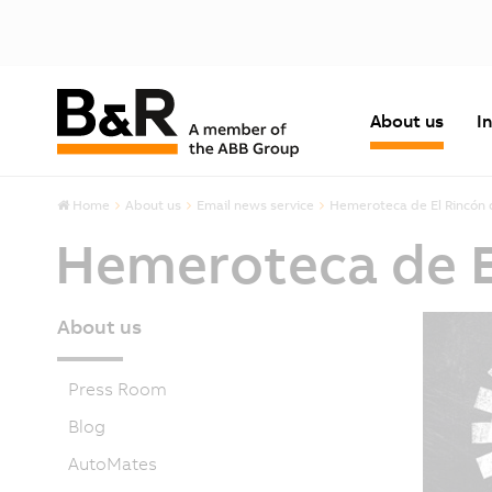
About us
I
Home
About us
Email news service
Hemeroteca de El Rincón 
Hemeroteca de E
About us
Press Room
Blog
AutoMates