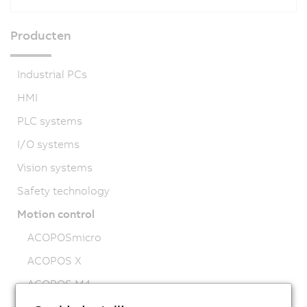
Producten
Industrial PCs
HMI
PLC systems
I/O systems
Vision systems
Safety technology
Motion control
ACOPOSmicro
ACOPOS X
ACOPOS M4
ACOPOS