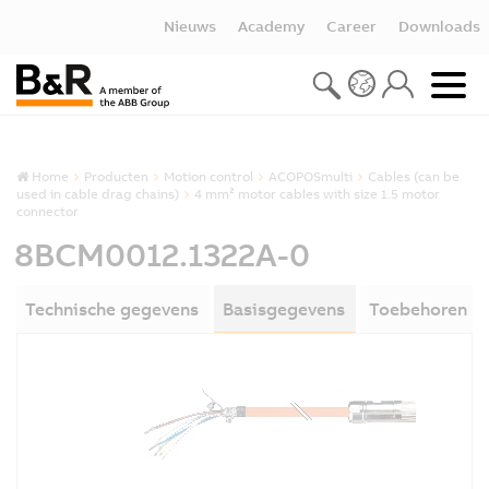
Nieuws
Academy
Career
Downloads
Home
Producten
Motion control
ACOPOSmulti
Cables (can be
used in cable drag chains)
4 mm² motor cables with size 1.5 motor
connector
8BCM0012.1322A-0
Technische gegevens
Basisgegevens
Toebehoren