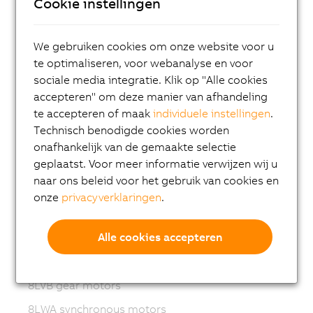
Cookie instellingen
ACOPOS P3
We gebruiken cookies om onze website voor u
ACOPOSmulti
te optimaliseren, voor webanalyse en voor
ACOPOSremote
sociale media integratie. Klik op "Alle cookies
ACOPOSmotor
accepteren" om deze manier van afhandeling
te accepteren of maak
individuele instellingen
.
Variable frequency drives (VFD)
Technisch benodigde cookies worden
8LS-4 synchronous motors
onafhankelijk van de gemaakte selectie
geplaatst. Voor meer informatie verwijzen wij u
8MS-4 synchronous motors
naar ons beleid voor het gebruik van cookies en
ACOPOSmotor Compact
onze
privacyverklaringen
.
8WSA servo motors
Alle cookies accepteren
8WSB gear motors
8LVA synchronous motors
8LVB gear motors
8LWA synchronous motors