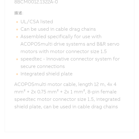
8BCM0012.1322A-0
描述:
UL/CSA listed
Can be used in cable drag chains
Assembled specifically for use with
ACOPOSmulti drive systems and B&R servo
motors with motor connector size 1.5
speedtec - Innovative connector system for
secure connections
Integrated shield plate
ACOPOSmulti motor cable, length 12 m, 4x 4
mm² + 2x 0.75 mm² + 2x 1 mm², 8-pin female
speedtec motor connector size 1.5, integrated
shield plate, can be used in cable drag chains