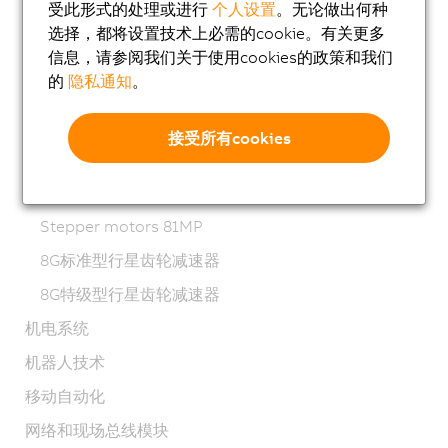
受此形式的处理或进行
个人设置
。无论做出何种
8LSN同步电机
选择，都将设置技术上必需的cookie。有关更多
8JSA同步电机
信息，请参阅我们关于使用cookies的政策和我们
的
隐私通知
。
8JS不锈钢伺服电机
8KS同步电机
接受所有cookies
8LT扭矩电机
80MP步进电机
Stepper motors 81MP
8G标准型行星齿轮减速器
8G特级型行星齿轮减速器
机电系统
机器人技术
移动自动化
网络和现场总线模块