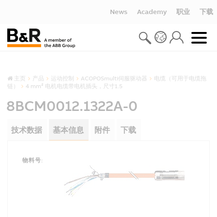
News
Academy
职业
下载
主页
产品
运动控制
ACOPOSmulti伺服驱动器
电缆（可用于电缆拖
链）
4 mm² 电机电缆带电机插头，尺寸1.5
8BCM0012.1322A-0
技术数据
基本信息
附件
下载
物料号: