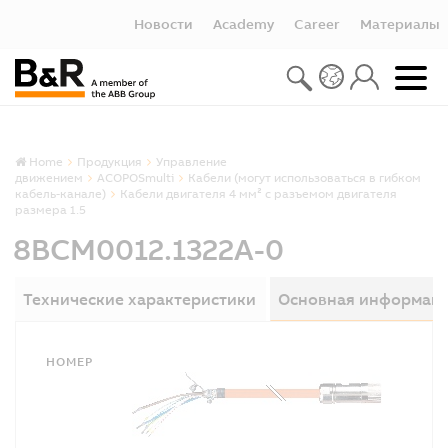
Новости
Academy
Career
Материалы
Home
Продукция
Управление
движением
ACOPOSmulti
Кабели (могут использоваться в гибком
кабель-канале)
Кабели двигателя 4 мм² с разъемом двигателя
размера 1.5
8BCM0012.1322A-0
Технические характеристики
Основная информац
НОМЕР