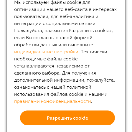
Мы используем файлы cookie для
ACOPOS
оптимизации нашего веб-сайта в интересах
ACOPOS P3
пользователей, для веб-аналитики и
интеграции с социальными сетями.
ACOPOSmulti
Пожалуйста, нажмите «Разрешить cookie»,
ACOPOSremote
если Вы согласны с такой формой
обработки данных или выполните
ACOPOSmotor
индивидуальные настройки
. Технически
Variable frequency drives (VFD)
необходимые файлы cookie
8LS-4 synchronous motors
устанавливаются независимо от
сделанного выбора. Для получения
8MS-4 synchronous motors
дополнительной информации, пожалуйста,
ACOPOSmotor Compact
ознакомьтесь с нашей политикой
использования файлов cookie и нашими
Серводвигатели 8WSA
правилами конфиденциальности
.
8WSB gear motors
Компактные двигатели 8LV
Разрешить cookie
Мотор-редуктора 8LVB