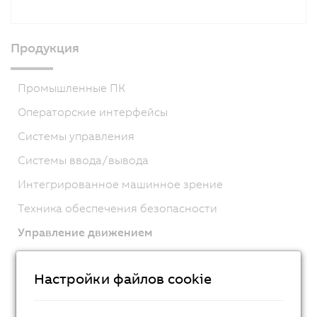
Продукция
Промышленные ПК
Операторские интерфейсы
Системы управления
Системы ввода/вывода
Интегрированное машинное зрение
Техника обеспечения безопасности
Управление движением
ACOPOSmicro
Настройки файлов cookie
ACOPOS X
ACOPOS M4