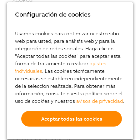
ACOPOS P3
Configuración de cookies
ACOPOSmulti
ACOPOSremote
Usamos cookies para optimizar nuestro sitio
web para usted, para análisis web y para la
ACOPOSmotor
integración de redes sociales. Haga clic en
Variable frequency drives (VFD)
"Aceptar todas las cookies" para aceptar esta
forma de tratamiento o realizar
ajustes
8LS-4 synchronous motors
individuales
. Las cookies técnicamente
8MS-4 synchronous motors
necesarias se establecen independientemente
ACOPOSmotor Compact
de la selección realizada. Para obtener más
información, consulte nuestra política sobre el
Servomotores 8WSA
uso de cookies y nuestros
avisos de privacidad
.
Motores reductores 8WSB
Motores síncronos 8LVA
Aceptar todas las cookies
Motores reductores 8LVB
Motores síncronos 8LWA