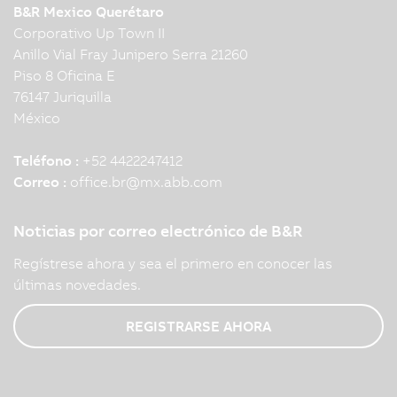
B&R Mexico Querétaro
Corporativo Up Town II
Anillo Vial Fray Junipero Serra 21260
Piso 8 Oficina E
76147 Juriquilla
México
Teléfono :
+52 4422247412
Correo :
office.br
@
mx.abb.com
Noticias por correo electrónico de B&R
Regístrese ahora y sea el primero en conocer las
últimas novedades.
REGISTRARSE AHORA