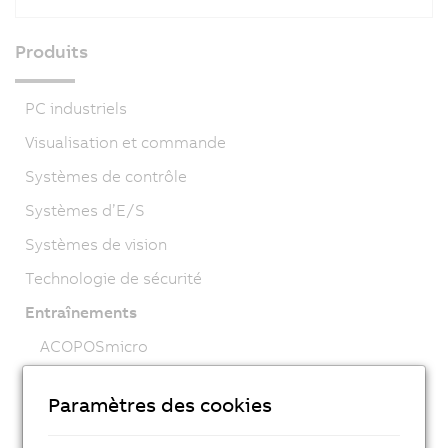
Produits
PC industriels
Visualisation et commande
Systèmes de contrôle
Systèmes d’E/S
Systèmes de vision
Technologie de sécurité
Entraînements
ACOPOSmicro
ACOPOS X
Paramètres des cookies
ACOPOS M4
ACOPOS