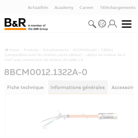
Actualités
Academy
Career
Téléchargements
Home
Produits
Entraînements
ACOPOSmulti
Câbles
(compatibles avec les chaînes porte-câbles)
câbles de moteur de 4
mm² avec connecteur de moteur de taille 1,5
8BCM0012.1322A-0
Fiche technique
Informations générales
Accessoire