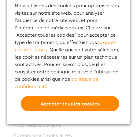
Nous utilisons des cookies pour optimiser vos
ACOPOS P3
visites sur notre site web, pour analyser
l‘audience de notre site web, et pour
ACOPOSmulti
l‘intégration de média sociaux. Cliquez sur
ACOPOSremote
"Accepter tous les cookies" pour accepter ce
ACOPOSmotor
type de traitement, ou effectuez vos
propres
paramétrages
. Quelle que soit votre sélection,
Variable frequency drives (VFD)
les cookies nécessaires sur un plan technique
8LS-4 synchronous motors
sont activés. Pour en savoir plus, veuillez
consulter notre politique relative é l‘utilisation
8MS-4 synchronous motors
de cookies ainsi que nos
politique de
ACOPOSmotor Compact
confidentialité
.
Servomoteurs 8WSA
Accepter tous les cookies
Motoréducteurs 8WSB
Moteurs synchrones 8LVA
Motoréducteurs 8LVB
Moteurs synchrones 8LWA