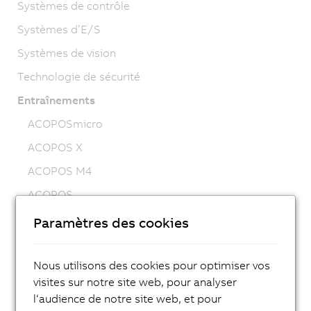
Systèmes de contrôle
Systèmes d’E/S
Systèmes de vision
Technologie de sécurité
Entraînements
ACOPOSmicro
ACOPOS X
ACOPOS M4
ACOPOS
ACOPOS P3
Paramètres des cookies
ACOPOSmulti
Nous utilisons des cookies pour optimiser vos
ACOPOSremote
visites sur notre site web, pour analyser
ACOPOSmotor
l‘audience de notre site web, et pour