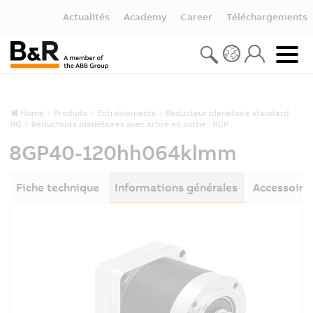
Actualités
Academy
Career
Téléchargements
Home
Produits
Entraînements
Réducteur planétaire standard
8G
Réducteurs planétaires avec arbre en sortie : 8GP
8GP40-120hh064klmm
Fiche technique
Informations générales
Accessoire