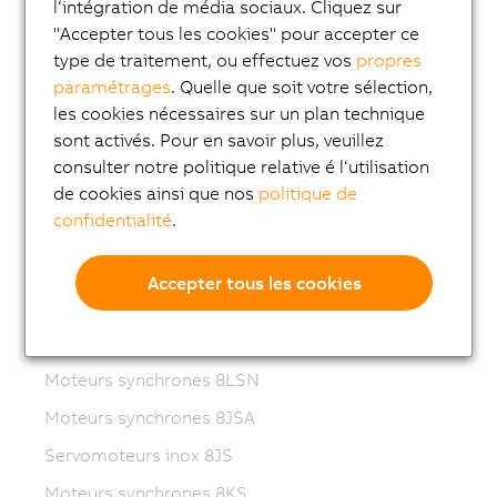
Variable frequency drives (VFD)
l‘intégration de média sociaux. Cliquez sur
"Accepter tous les cookies" pour accepter ce
8LS-4 synchronous motors
type de traitement, ou effectuez vos
propres
8MS-4 synchronous motors
paramétrages
. Quelle que soit votre sélection,
les cookies nécessaires sur un plan technique
ACOPOSmotor Compact
sont activés. Pour en savoir plus, veuillez
Servomoteurs 8WSA
consulter notre politique relative é l‘utilisation
Motoréducteurs 8WSB
de cookies ainsi que nos
politique de
confidentialité
.
Moteurs synchrones 8LVA
Motoréducteurs 8LVB
Accepter tous les cookies
Moteurs synchrones 8LWA
Moteurs synchrones 8LS
Moteurs synchrones 8LSN
Moteurs synchrones 8JSA
Servomoteurs inox 8JS
Moteurs synchrones 8KS