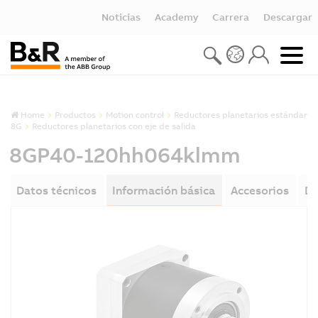
Noticias
Academy
Carrera
Descargar
Home
Productos
Motion control
Reductores planetarios estándar
8G
Reductores planetarios con eje de salida
8GP40-120hh064klmm
Datos técnicos
Información básica
Accesorios
De