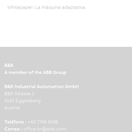
Whitepaper: La máquina adaptativa
B&R
A member of the ABB Group
B&R Industrial Automation GmbH
B&R Strasse 1
5142 Eggelsberg
Austria
Teléfono :
+43 7748 6586
Correo :
office.br
@
abb.com