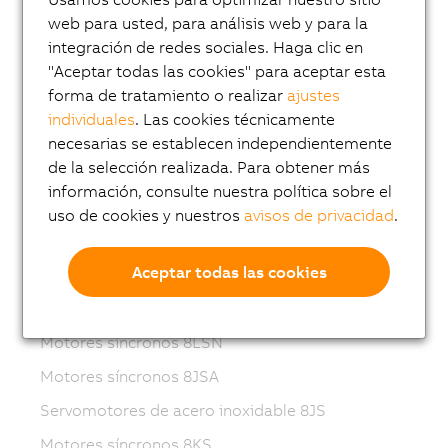
Variable frequency drives (VFD)
web para usted, para análisis web y para la
8LS-4 synchronous motors
integración de redes sociales. Haga clic en
8MS-4 synchronous motors
"Aceptar todas las cookies" para aceptar esta
forma de tratamiento o realizar
ajustes
ACOPOSmotor Compact
individuales
. Las cookies técnicamente
Servomotores 8WSA
necesarias se establecen independientemente
de la selección realizada. Para obtener más
Motores reductores 8WSB
información, consulte nuestra política sobre el
Motores síncronos 8LVA
uso de cookies y nuestros
avisos de privacidad
.
Motores reductores 8LVB
Aceptar todas las cookies
Motores síncronos 8LWA
Motores síncronos 8LS...-3
Motores síncronos 8LSN
Motores síncronos 8JSA
Servomotores de acero inoxidable 8JS
Motores síncronos 8KS