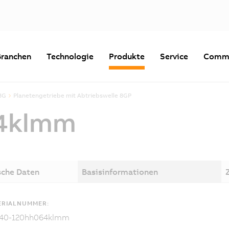
Branchen
Technologie
Produkte
Service
Commu
8G
Planetengetriebe mit Abtriebswelle 8GP
4klmm
sche Daten
Basisinformationen
ERIALNUMMER:
40-120hh064klmm