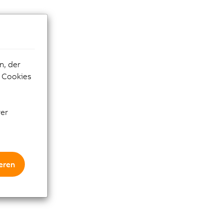
n, der
e Cookies
rer
eren