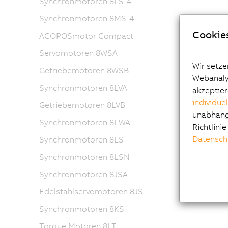
Synchronmotoren 8LS-4
Synchronmotoren 8MS-4
Cookie
ACOPOSmotor Compact
Servomotoren 8WSA
Wir setze
Getriebemotoren 8WSB
Webanalys
Synchronmotoren 8LVA
akzeptier
individue
Getriebemotoren 8LVB
unabhängi
Synchronmotoren 8LWA
Richtlini
Datensch
Synchronmotoren 8LS
Synchronmotoren 8LSN
Synchronmotoren 8JSA
Edelstahlservomotoren 8JS
Synchronmotoren 8KS
Torque Motoren 8LT