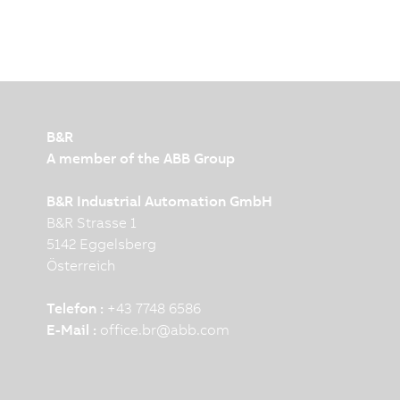
B&R
A member of the ABB Group
B&R Industrial Automation GmbH
B&R Strasse 1
5142 Eggelsberg
Österreich
Telefon :
+43 7748 6586
E-Mail :
office.br
@
abb.com