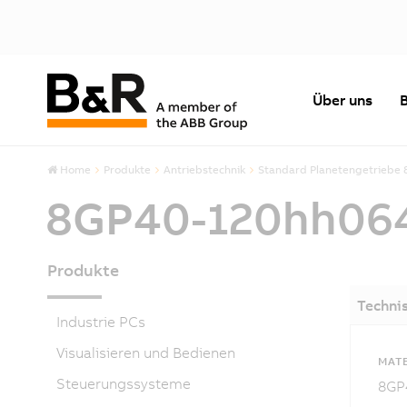
Über uns
Home
Produkte
Antriebstechnik
Standard Planetengetriebe 
8GP40-120hh06
Produkte
Techni
Industrie PCs
Visualisieren und Bedienen
MAT
Steuerungssysteme
8GP