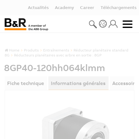
Actualités
Academy
Career
Téléchargements
Home
Produits
Entraînements
Réducteur planétaire standard
8G
Réducteurs planétaires avec arbre en sortie : 8GP
8GP40-120hh064klmm
Fiche technique
Informations générales
Accessoire