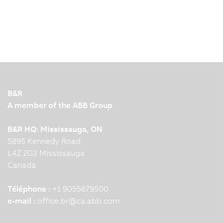
B&R
A member of the ABB Group
B&R HQ: Mississauga, ON
5895 Kennedy Road
L4Z 2G3 Mississauga
Canada
Téléphone :
+1 9055679500
e-mail :
office.br
@
ca.abb.com