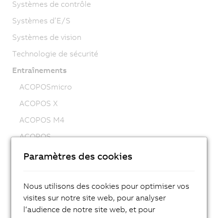
Systèmes de contrôle
Systèmes d’E/S
Systèmes de vision
Technologie de sécurité
Entraînements
ACOPOSmicro
ACOPOS X
ACOPOS M4
ACOPOS
ACOPOS P3
Paramètres des cookies
ACOPOSmulti
Nous utilisons des cookies pour optimiser vos
ACOPOSremote
visites sur notre site web, pour analyser
ACOPOSmotor
l‘audience de notre site web, et pour