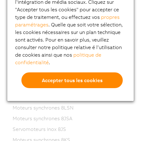
Variable frequency drives (VFD)
l‘intégration de média sociaux. Cliquez sur
"Accepter tous les cookies" pour accepter ce
8LS-4 synchronous motors
type de traitement, ou effectuez vos
propres
8MS-4 synchronous motors
paramétrages
. Quelle que soit votre sélection,
les cookies nécessaires sur un plan technique
ACOPOSmotor Compact
sont activés. Pour en savoir plus, veuillez
Servomoteurs 8WSA
consulter notre politique relative é l‘utilisation
Motoréducteurs 8WSB
de cookies ainsi que nos
politique de
confidentialité
.
Moteurs synchrones 8LVA
Motoréducteurs 8LVB
Accepter tous les cookies
Moteurs synchrones 8LWA
Moteurs synchrones 8LS
Moteurs synchrones 8LSN
Moteurs synchrones 8JSA
Servomoteurs inox 8JS
Moteurs synchrones 8KS