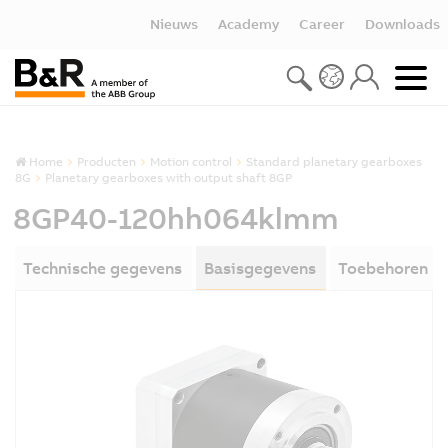
Nieuws
Academy
Career
Downloads
Home
Producten
Motion control
Standard planetary gearboxes
8G
Planetary gearboxes with output shaft 8GP
8GP40-120hh064klmm
Technische gegevens
Basisgegevens
Toebehoren