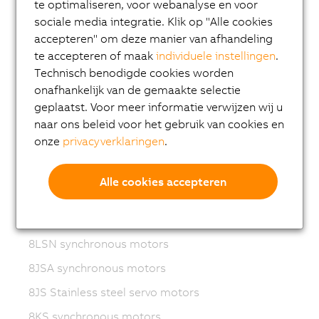
Variable frequency drives (VFD)
te optimaliseren, voor webanalyse en voor
sociale media integratie. Klik op "Alle cookies
8LS-4 synchronous motors
accepteren" om deze manier van afhandeling
8MS-4 synchronous motors
te accepteren of maak
individuele instellingen
.
Technisch benodigde cookies worden
ACOPOSmotor Compact
onafhankelijk van de gemaakte selectie
8WSA servo motors
geplaatst. Voor meer informatie verwijzen wij u
8WSB gear motors
naar ons beleid voor het gebruik van cookies en
onze
privacyverklaringen
.
8LVA synchronous motors
8LVB gear motors
Alle cookies accepteren
8LWA synchronous motors
8LS synchronous motors
8LSN synchronous motors
8JSA synchronous motors
8JS Stainless steel servo motors
8KS synchronous motors