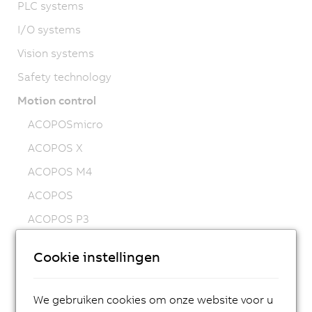
PLC systems
I/O systems
Vision systems
Safety technology
Motion control
ACOPOSmicro
ACOPOS X
ACOPOS M4
ACOPOS
ACOPOS P3
ACOPOSmulti
Cookie instellingen
ACOPOSremote
ACOPOSmotor
We gebruiken cookies om onze website voor u