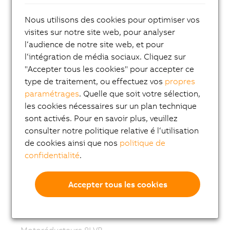
ACOPOS M4
Nous utilisons des cookies pour optimiser vos
ACOPOS
visites sur notre site web, pour analyser
ACOPOS P3
l‘audience de notre site web, et pour
ACOPOSmulti
l‘intégration de média sociaux. Cliquez sur
"Accepter tous les cookies" pour accepter ce
ACOPOSremote
type de traitement, ou effectuez vos
propres
ACOPOSmotor
paramétrages
. Quelle que soit votre sélection,
les cookies nécessaires sur un plan technique
Variable frequency drives (VFD)
sont activés. Pour en savoir plus, veuillez
8LS-4 synchronous motors
consulter notre politique relative é l‘utilisation
de cookies ainsi que nos
politique de
8MS-4 synchronous motors
confidentialité
.
ACOPOSmotor Compact
Servomoteurs 8WSA
Accepter tous les cookies
Motoréducteurs 8WSB
Moteurs synchrones 8LVA
Motoréducteurs 8LVB