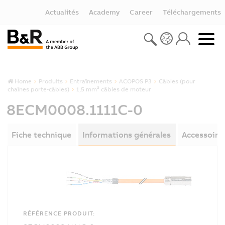
Actualités
Academy
Career
Téléchargements
Home
Produits
Entraînements
ACOPOS P3
Câbles (pour
chaînes porte-câbles)
1,5 mm² câbles de moteur
8ECM0008.1111C-0
Fiche technique
Informations générales
Accessoire
RÉFÉRENCE PRODUIT: