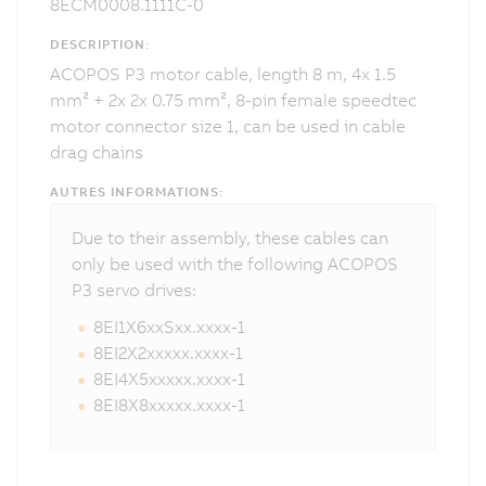
8ECM0008.1111C-0
DESCRIPTION:
ACOPOS P3 motor cable, length 8 m, 4x 1.5
mm² + 2x 2x 0.75 mm², 8-pin female speedtec
motor connector size 1, can be used in cable
drag chains
AUTRES INFORMATIONS:
Due to their assembly, these cables can
only be used with the following ACOPOS
P3 servo drives:
8EI1X6xxSxx.xxxx-1
8EI2X2xxxxx.xxxx-1
8EI4X5xxxxx.xxxx-1
8EI8X8xxxxx.xxxx-1