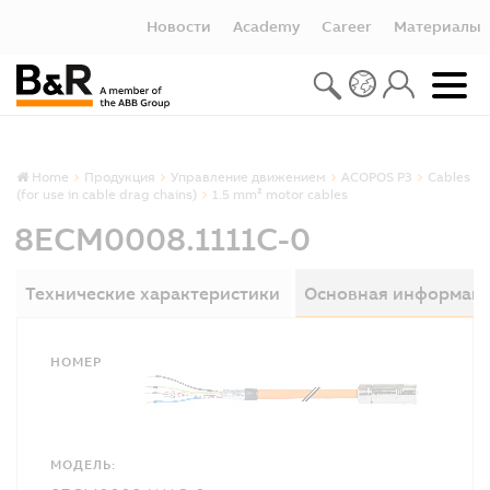
Новости
Academy
Career
Материалы
Home
Продукция
Управление движением
ACOPOS P3
Cables
(for use in cable drag chains)
1.5 mm² motor cables
8ECM0008.1111C-0
Технические характеристики
Основная информац
НОМЕР
МОДЕЛЬ: