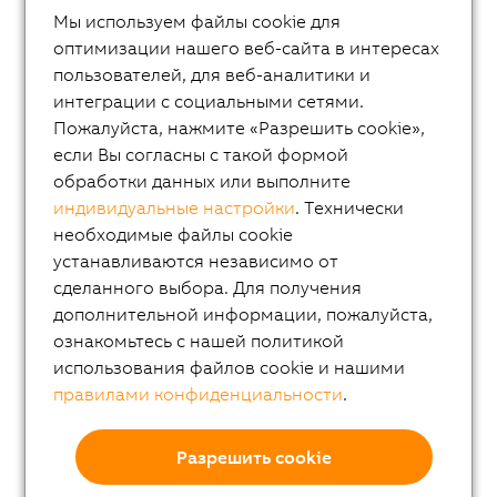
ACOPOS M4
Мы используем файлы cookie для
ACOPOS
оптимизации нашего веб-сайта в интересах
пользователей, для веб-аналитики и
ACOPOS P3
интеграции с социальными сетями.
ACOPOSmulti
Пожалуйста, нажмите «Разрешить cookie»,
если Вы согласны с такой формой
ACOPOSremote
обработки данных или выполните
ACOPOSmotor
индивидуальные настройки
. Технически
Variable frequency drives (VFD)
необходимые файлы cookie
устанавливаются независимо от
8LS-4 synchronous motors
сделанного выбора. Для получения
8MS-4 synchronous motors
дополнительной информации, пожалуйста,
ознакомьтесь с нашей политикой
ACOPOSmotor Compact
использования файлов cookie и нашими
Серводвигатели 8WSA
правилами конфиденциальности
.
8WSB gear motors
Разрешить cookie
Компактные двигатели 8LV
Мотор-редуктора 8LVB