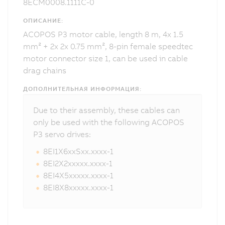
8ECM0008.1111C-0
ОПИСАНИЕ:
ACOPOS P3 motor cable, length 8 m, 4x 1.5
mm² + 2x 2x 0.75 mm², 8-pin female speedtec
motor connector size 1, can be used in cable
drag chains
ДОПОЛНИТЕЛЬНАЯ ИНФОРМАЦИЯ:
Due to their assembly, these cables can
only be used with the following ACOPOS
P3 servo drives:
8EI1X6xxSxx.xxxx-1
8EI2X2xxxxx.xxxx-1
8EI4X5xxxxx.xxxx-1
8EI8X8xxxxx.xxxx-1