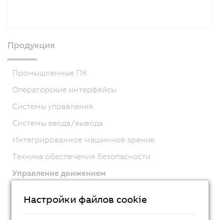
Продукция
Промышленные ПК
Операторские интерфейсы
Системы управления
Системы ввода/вывода
Интегрированное машинное зрение
Техника обеспечения безопасности
Управление движением
ACOPOSmicro
Настройки файлов cookie
ACOPOS X